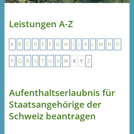
Leistungen A-Z
A
B
C
D
E
F
G
H
I
J
K
L
M
N
O
P
Q
R
S
T
U
V
W
X
Y
Z
Aufenthaltserlaubnis für
Staatsangehörige der
Schweiz beantragen