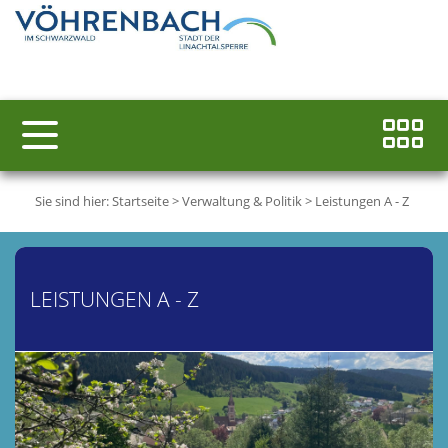
Sie sind hier:
Startseite
>
Verwaltung & Politik
>
Leistungen A - Z
LEISTUNGEN A - Z