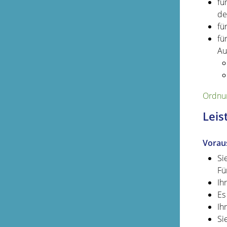
fü
de
fü
fü
Au
Ordnun
Leis
Vorau
Si
Fü
Ih
Es
Ih
Si