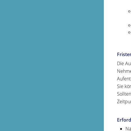
Friste
Die Au
Nehmen
Aufent
Sie kö
Sollte
Zeitpu
Erford
Na