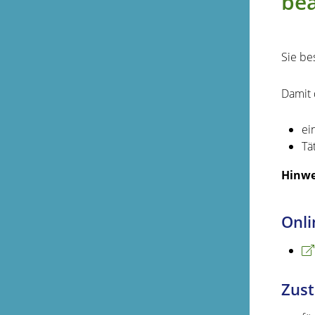
be
Sie be
Damit 
ei
Tä
Hinwe
Onli
Zust