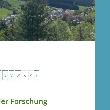
U
V
W
X
Y
Z
der Forschung