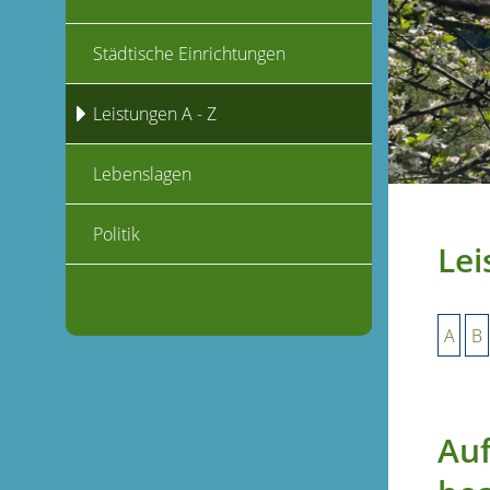
Städtische Einrichtungen
Leistungen A - Z
Lebenslagen
Politik
Lei
A
B
Auf