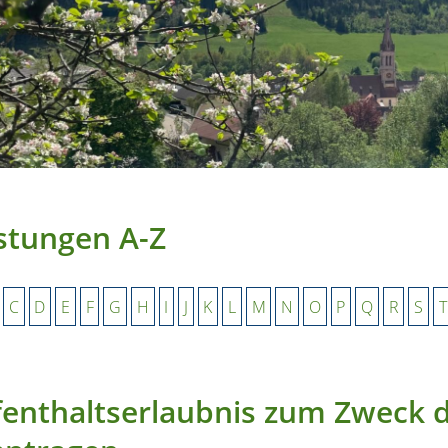
stungen A-Z
C
D
E
F
G
H
I
J
K
L
M
N
O
P
Q
R
S
T
enthaltserlaubnis zum Zweck 