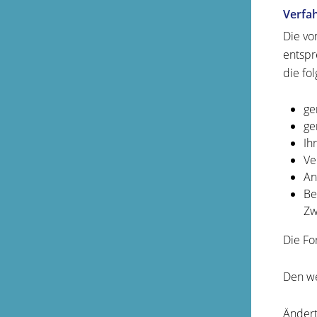
Verfa
Die vo
entspr
die fo
ge
ge
Ih
Ve
An
Be
Zw
Die Fo
Den we
Ändert