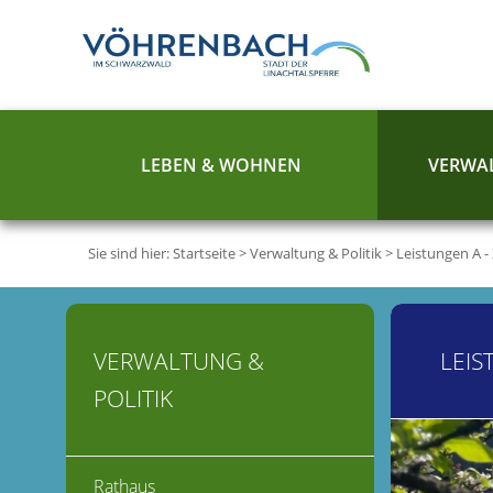
LEBEN & WOHNEN
VERWAL
Sie sind hier:
Startseite
>
Verwaltung & Politik
>
Leistungen A -
VERWALTUNG &
LEIS
POLITIK
Rathaus