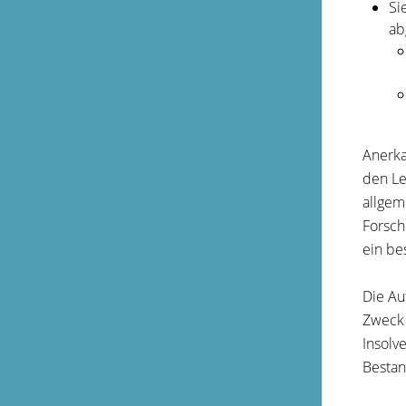
Si
ab
Anerka
den Le
allgem
Forsch
ein be
Die Au
Zweck 
Insolv
Bestan