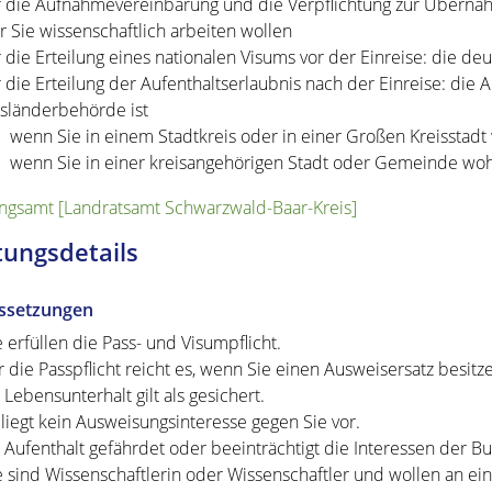
r die Aufnahmevereinbarung und die Verpflichtung zur Übernah
r Sie wissenschaftlich arbeiten wollen
r die Erteilung eines nationalen Visums vor der Einreise: die de
r die Erteilung der Aufenthaltserlaubnis nach der Einreise: di
sländerbehörde ist
wenn Sie in einem Stadtkreis oder in einer Großen Kreisstad
wenn Sie in einer kreisangehörigen Stadt oder Gemeinde wo
gsamt [Landratsamt Schwarzwald-Baar-Kreis]
tungsdetails
ssetzungen
e erfüllen die Pass- und Visumpflicht.
r die Passpflicht reicht es, wenn Sie einen Ausweisersatz besitz
r Lebensunterhalt gilt als gesichert.
 liegt kein Ausweisungsinteresse gegen Sie vor.
r Aufenthalt gefährdet oder beeinträchtigt die Interessen der 
e sind Wissenschaftlerin oder Wissenschaftler und wollen an ei