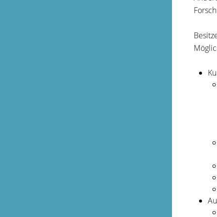
Forsch
Besitz
Möglic
Ku
Au