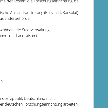
me der Kosten: die Forschungseinrichtung, bei
utsche Auslandsvertretung (Botschaft, Konsulat)
e Ausländerbehörde
t wohnen: die Stadtverwaltung
hnen: das Landratsamt
en.
Bundesrepublik Deutschland nicht.
ner deutschen Forschungseinrichtung arbeiten.