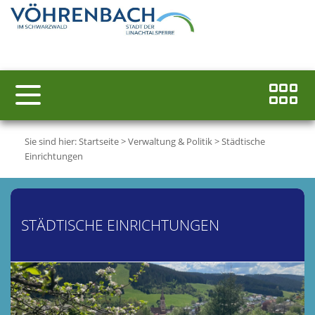
Sie sind hier:
Startseite
>
Verwaltung & Politik
>
Städtische
Einrichtungen
STÄDTISCHE EINRICHTUNGEN