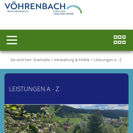
Sie sind hier:
Startseite
>
Verwaltung & Politik
>
Leistungen A - Z
LEISTUNGEN A - Z