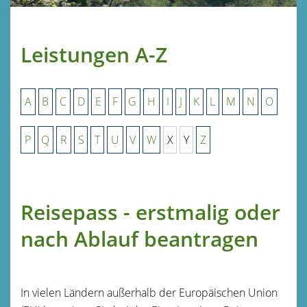
Leistungen A-Z
A
B
C
D
E
F
G
H
I
J
K
L
M
N
O
P
Q
R
S
T
U
V
W
X
Y
Z
Reisepass - erstmalig oder
nach Ablauf beantragen
In vielen Ländern außerhalb der Europäischen Union