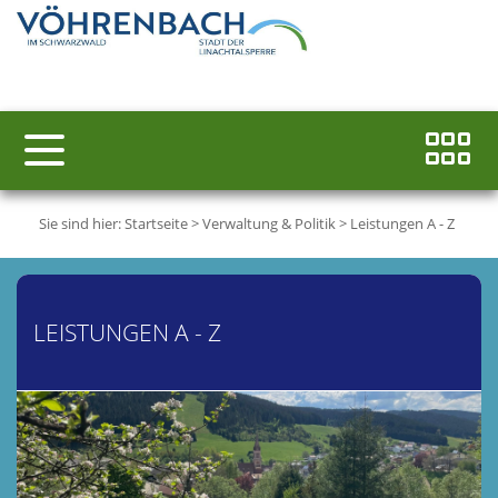
Sie sind hier:
Startseite
>
Verwaltung & Politik
>
Leistungen A - Z
LEISTUNGEN A - Z