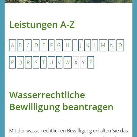
Leistungen A-Z
A
B
C
D
E
F
G
H
I
J
K
L
M
N
O
P
Q
R
S
T
U
V
W
X
Y
Z
Wasserrechtliche
Bewilligung beantragen
Mit der wasserrechtlichen Bewilligung erhalten Sie das