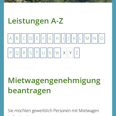
Leistungen A-Z
A
B
C
D
E
F
G
H
I
J
K
L
M
N
O
P
Q
R
S
T
U
V
W
X
Y
Z
Mietwagengenehmigung
beantragen
Sie möchten gewerblich Personen mit Mietwagen