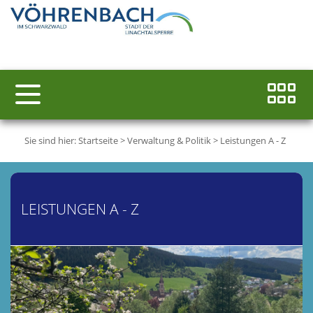
Sie sind hier:
Startseite
>
Verwaltung & Politik
>
Leistungen A - Z
LEISTUNGEN A - Z