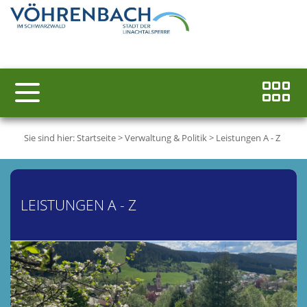
Sie sind hier:
Startseite
>
Verwaltung & Politik
>
Leistungen A - Z
LEISTUNGEN A - Z