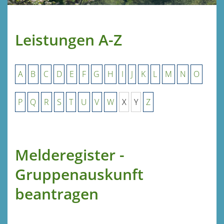
Leistungen A-Z
A
B
C
D
E
F
G
H
I
J
K
L
M
N
O
P
Q
R
S
T
U
V
W
X
Y
Z
Melderegister -
Gruppenauskunft
beantragen