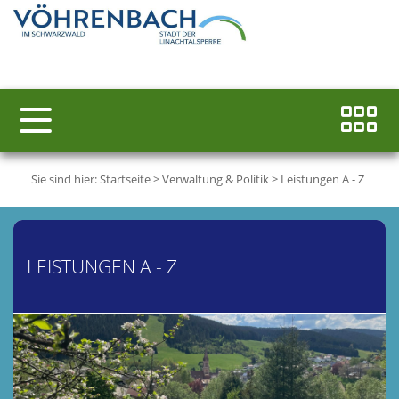
Sie sind hier:
Startseite
>
Verwaltung & Politik
>
Leistungen A - Z
LEISTUNGEN A - Z