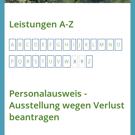
Leistungen A-Z
A
B
C
D
E
F
G
H
I
J
K
L
M
N
O
P
Q
R
S
T
U
V
W
X
Y
Z
Personalausweis -
Ausstellung wegen Verlust
beantragen