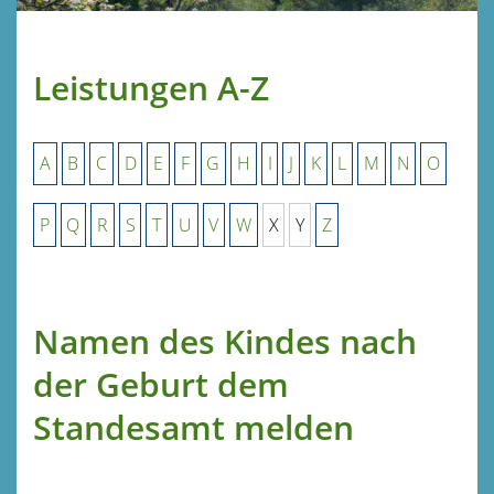
Leistungen A-Z
A
B
C
D
E
F
G
H
I
J
K
L
M
N
O
P
Q
R
S
T
U
V
W
X
Y
Z
Namen des Kindes nach
der Geburt dem
Standesamt melden