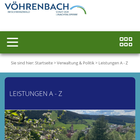
Sie sind hier:
Startseite
>
Verwaltung & Politik
>
Leistungen A - Z
LEISTUNGEN A - Z