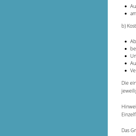
Au
am
b) Kos
Ab
be
Um
Au
Ve
Die ei
jeweil
Hinwei
Einzelf
Das Gr