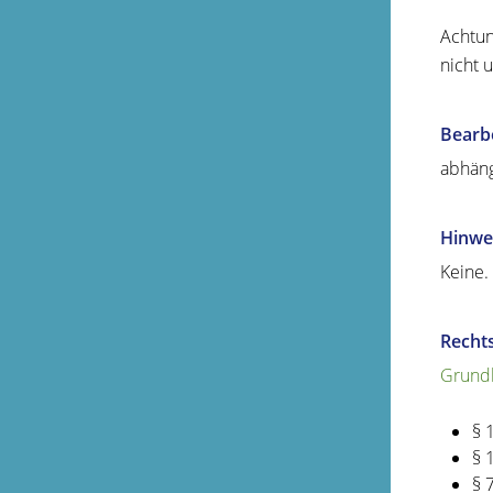
Achtun
nicht 
Bearb
abhäng
Hinwe
Keine.
Recht
Grund
§ 
§ 
§ 