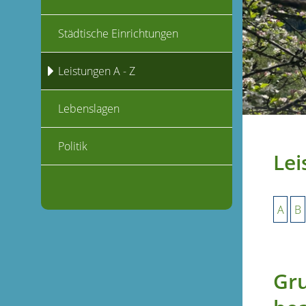
Städtische Einrichtungen
Leistungen A - Z
Lebenslagen
Politik
Lei
A
B
Gr