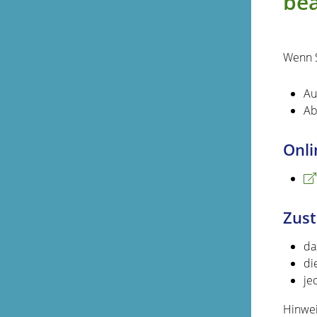
be
Wenn 
Au
Ab
Onli
Zust
da
di
je
Hinwei