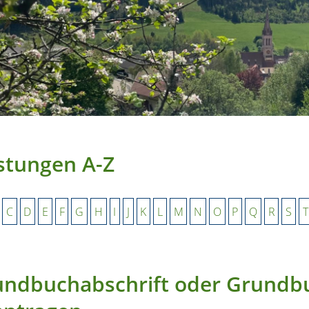
stungen A-Z
C
D
E
F
G
H
I
J
K
L
M
N
O
P
Q
R
S
T
undbuchabschrift oder Grundb