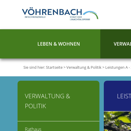
LEBEN & WOHNEN
VERWAL
Sie sind hier:
Startseite
>
Verwaltung & Politik
>
Leistungen A -
VERWALTUNG &
LEIS
POLITIK
Rathaus