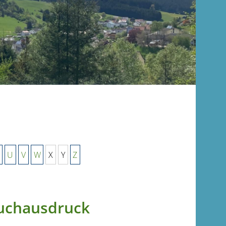
U
V
W
X
Y
Z
uchausdruck