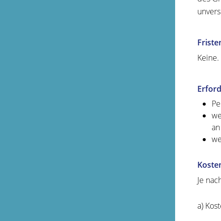
unvers
Friste
Keine.
Erford
Pe
we
an
we
Koste
Je nac
a) Kos