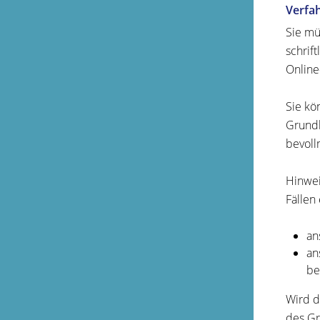
Verfa
Sie mü
schrif
Online
Sie kö
Grundb
bevoll
Hinwei
Fällen
an
an
be
Wird d
des Gr