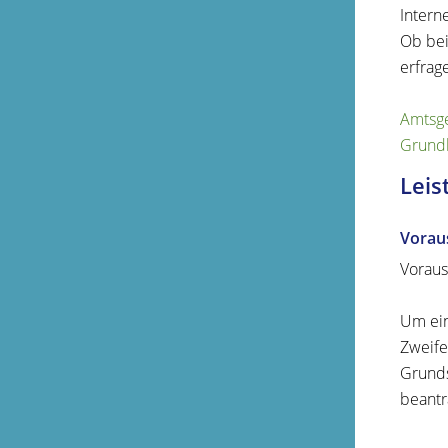
Intern
Ob bei
erfrag
Amtsge
Grundb
Leis
Vorau
Voraus
Um ein
Zweife
Grunds
beantr