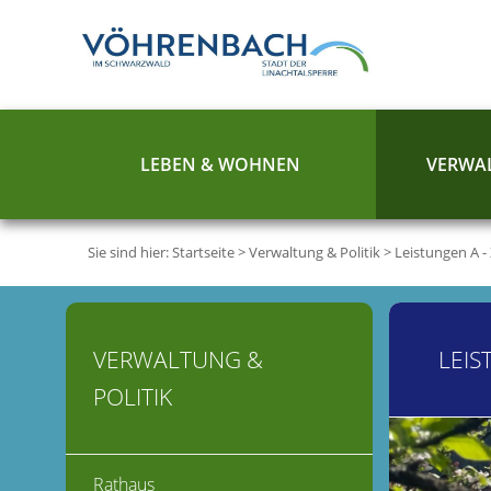
LEBEN & WOHNEN
VERWAL
Sie sind hier:
Startseite
>
Verwaltung & Politik
>
Leistungen A -
VERWALTUNG &
LEIS
POLITIK
Rathaus