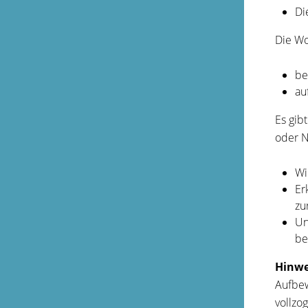
Di
Die Wo
be
au
Es gib
oder 
Wi
Er
zu
Un
be
Hinwe
Aufbew
vollzo