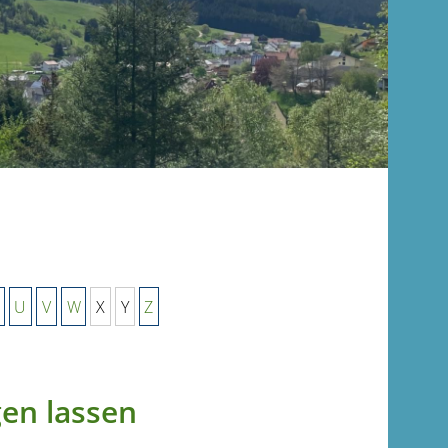
U
V
W
X
Y
Z
gen lassen