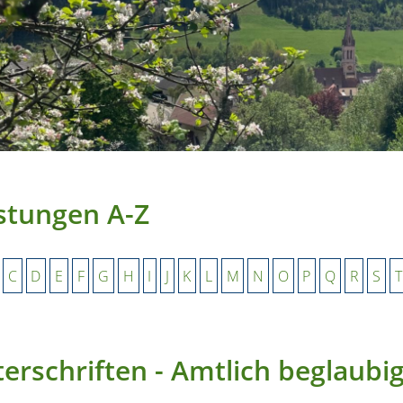
stungen A-Z
C
D
E
F
G
H
I
J
K
L
M
N
O
P
Q
R
S
T
erschriften - Amtlich beglaubi