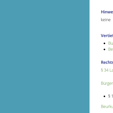
Hinwe
keine
Verti
Bu
Be
Recht
§ 34 L
Bürger
§ 
Beurku