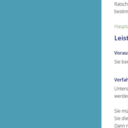
Ratsch
bestim
Haupta
Leis
Vorau
Sie be
Verfa
Unters
werde
Sie mü
Sie di
Dann m