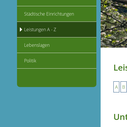
Städtische Einrichtungen
Leistungen A - Z
Lebenslagen
Politik
Lei
A
B
Unt