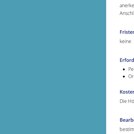
anerk
Anschl
Friste
keine
Erford
Pe
Or
Koste
Die Hö
Bearb
bestim