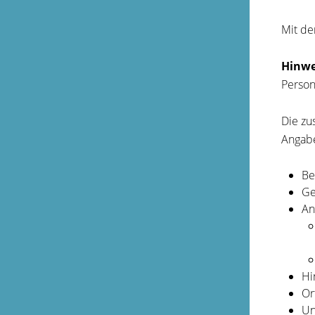
Mit de
Hinwe
Person
Die zu
Angabe
Be
Ge
An
Hi
Or
Un