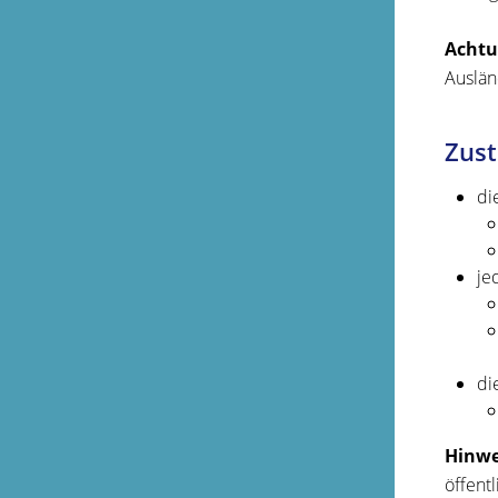
Achtu
Auslän
Zust
di
je
di
Hinwe
öffent