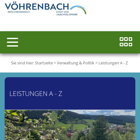
Sie sind hier:
Startseite
>
Verwaltung & Politik
>
Leistungen A - Z
LEISTUNGEN A - Z