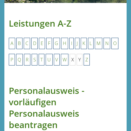
Leistungen A-Z
A
B
C
D
E
F
G
H
I
J
K
L
M
N
O
P
Q
R
S
T
U
V
W
X
Y
Z
Personalausweis -
vorläufigen
Personalausweis
beantragen