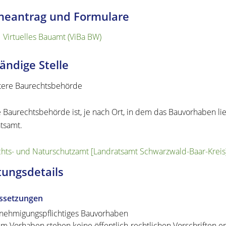
neantrag und Formulare
Virtuelles Bauamt (ViBa BW)
ändige Stelle
tere Baurechtsbehörde
 Baurechtsbehörde ist, je nach Ort, in dem das Bauvorhaben li
tsamt.
hts- und Naturschutzamt [Landratsamt Schwarzwald-Baar-Kreis
tungsdetails
ssetzungen
nehmigungspflichtiges Bauvorhaben
m Vorhaben stehen keine öffentlich-rechtlichen Vorschriften e