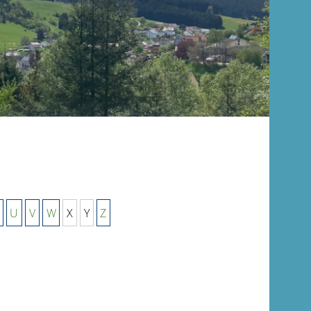
U
V
W
X
Y
Z