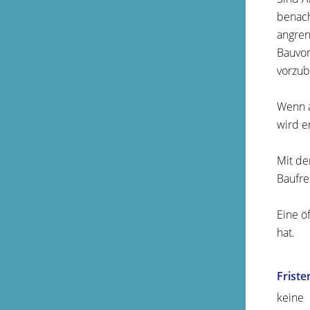
benach
angren
Bauvor
vorzub
Wenn a
wird e
Mit de
Baufre
Eine ö
hat.
Friste
keine