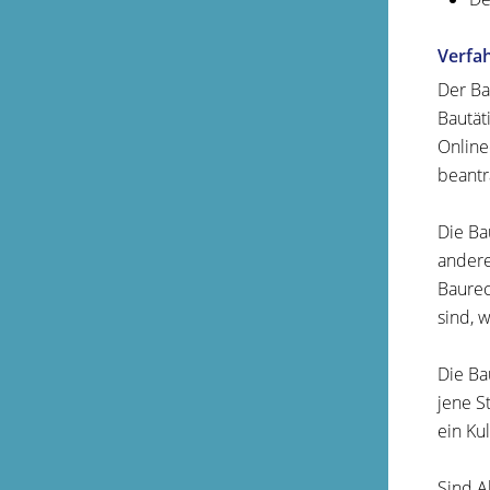
Verfa
Der Ba
Bautät
Online
beantr
Die Ba
andere
Baurec
sind, 
Die Ba
jene S
ein Ku
Sind A