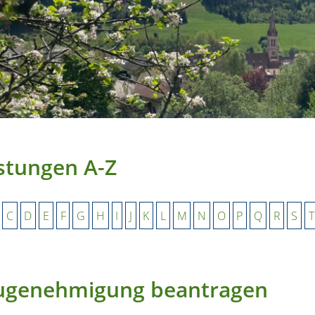
stungen A-Z
C
D
E
F
G
H
I
J
K
L
M
N
O
P
Q
R
S
T
ugenehmigung beantragen