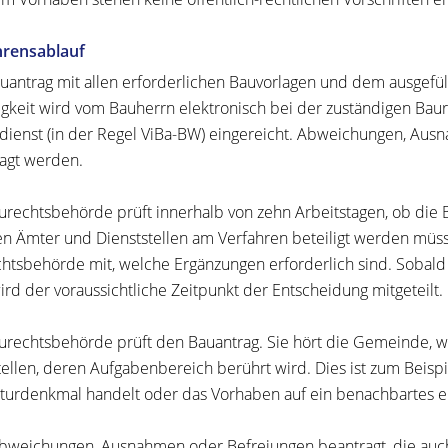
hrensablauf
uantrag mit allen erforderlichen Bauvorlagen und dem ausgefüll
igkeit wird vom Bauherrn elektronisch bei der zuständigen Bau
dienst (in der Regel ViBa-BW) eingereicht. Abweichungen, Au
agt werden.
urechtsbehörde prüft innerhalb von zehn Arbeitstagen, ob die 
n Ämter und Dienststellen am Verfahren beteiligt werden müssen
htsbehörde mit, welche Ergänzungen erforderlich sind. Sobald 
wird der voraussichtliche Zeitpunkt der Entscheidung mitgeteilt.
urechtsbehörde prüft den Bauantrag. Sie hört die Gemeinde, we
tellen, deren Aufgabenbereich berührt wird. Dies ist zum Beis
lturdenkmal handelt oder das Vorhaben auf ein benachbartes 
bweichungen, Ausnahmen oder Befreiungen beantragt, die auc