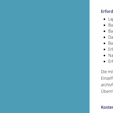
Erford
La
Ba
Ba
Da
Ba
Er
Na
Er
Die mi
Einzel
archiv
Übermi
Koste