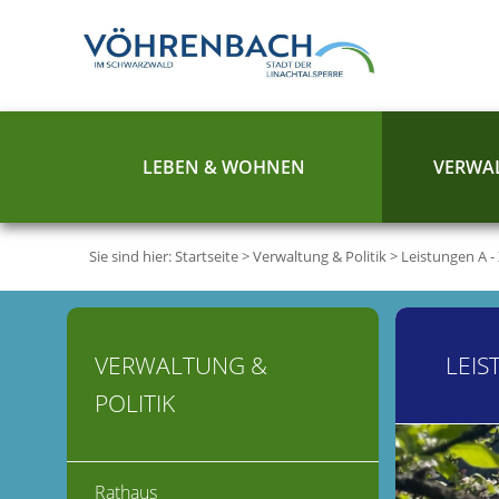
LEBEN & WOHNEN
VERWAL
Sie sind hier:
Startseite
>
Verwaltung & Politik
>
Leistungen A -
VERWALTUNG &
LEIS
POLITIK
Rathaus