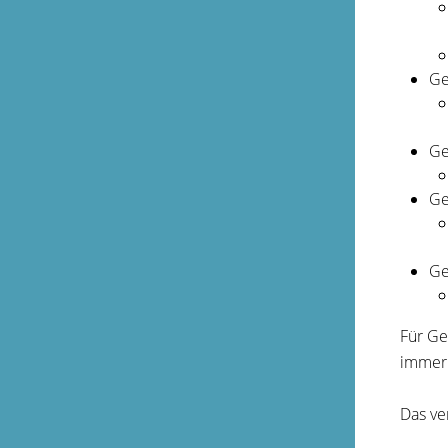
Ge
Ge
Ge
Ge
Für Ge
immer
Das ve