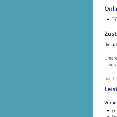
Onli
Zust
die un
Untere
Landra
Baurec
Leis
Vorau
ge
De