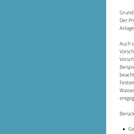
Grunds
Der Pr
Anlage
Auch s
Vorsch
Vorsch
Beispi
beacht
Festse
Wasser
entgeg
Berück
Ge