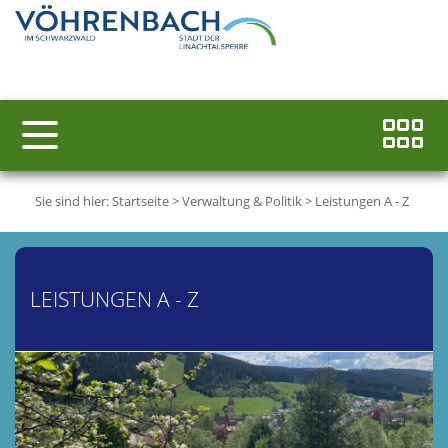
Sie sind hier:
Startseite
>
Verwaltung & Politik
>
Leistungen A - Z
LEISTUNGEN A - Z