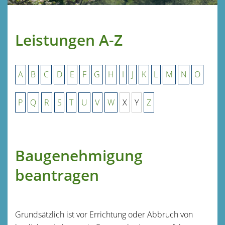
Leistungen A-Z
A
B
C
D
E
F
G
H
I
J
K
L
M
N
O
P
Q
R
S
T
U
V
W
X
Y
Z
Baugenehmigung
beantragen
Grundsätzlich ist vor Errichtung oder Abbruch von