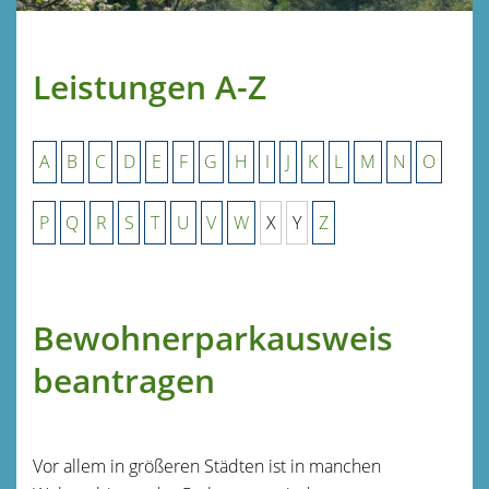
Leistungen A-Z
A
B
C
D
E
F
G
H
I
J
K
L
M
N
O
P
Q
R
S
T
U
V
W
X
Y
Z
Bewohnerparkausweis
beantragen
Vor allem in größeren Städten ist in manchen