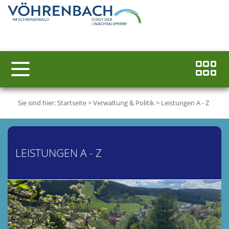
Sie sind hier:
Startseite
>
Verwaltung & Politik
>
Leistungen A - Z
LEISTUNGEN A - Z