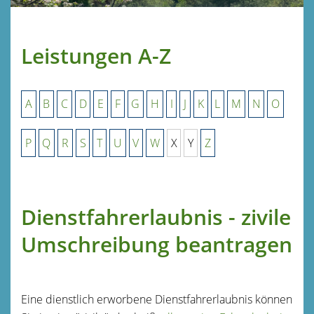
Leistungen A-Z
A
B
C
D
E
F
G
H
I
J
K
L
M
N
O
P
Q
R
S
T
U
V
W
X
Y
Z
Dienstfahrerlaubnis - zivile
Umschreibung beantragen
Eine dienstlich erworbene Dienstfahrerlaubnis können