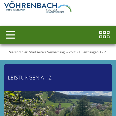
Sie sind hier:
Startseite
>
Verwaltung & Politik
>
Leistungen A - Z
LEISTUNGEN A - Z