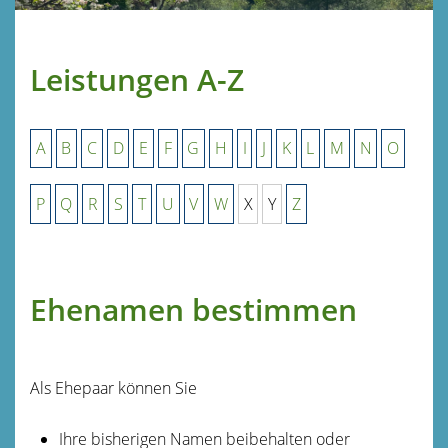
Leistungen A-Z
A
B
C
D
E
F
G
H
I
J
K
L
M
N
O
P
Q
R
S
T
U
V
W
X
Y
Z
Ehenamen bestimmen
Als Ehepaar können Sie
Ihre bisherigen Namen beibehalten oder