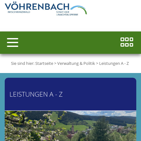
Sie sind hier:
Startseite
>
Verwaltung & Politik
>
Leistungen A - Z
LEISTUNGEN A - Z