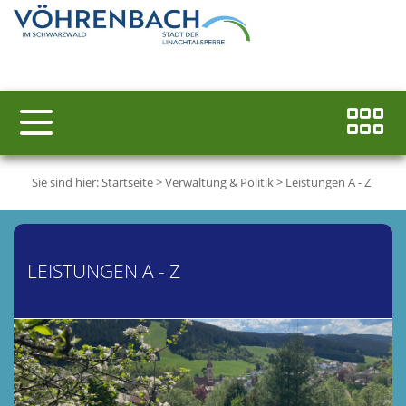
Sie sind hier:
Startseite
>
Verwaltung & Politik
>
Leistungen A - Z
LEISTUNGEN A - Z