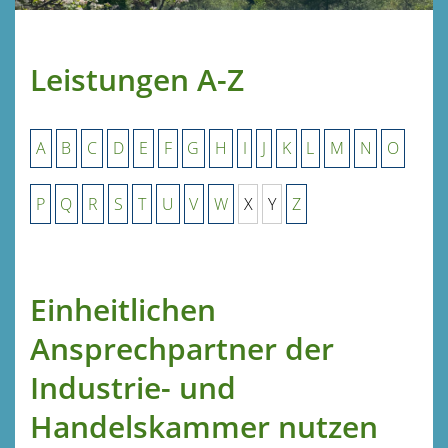
Leistungen A-Z
A
B
C
D
E
F
G
H
I
J
K
L
M
N
O
P
Q
R
S
T
U
V
W
X
Y
Z
Einheitlichen
Ansprechpartner der
Industrie- und
Handelskammer nutzen