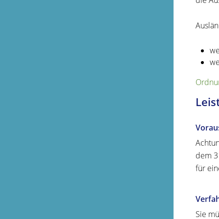
die A
Auslän
we
we
Ordnun
Leis
Vorau
Achtun
dem 31
für ei
Verfa
Sie mü