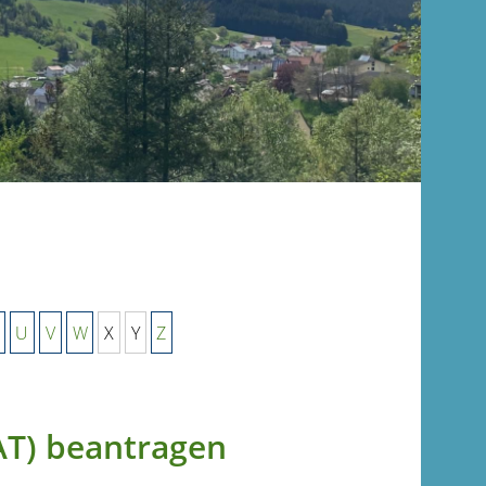
U
V
W
X
Y
Z
eAT) beantragen