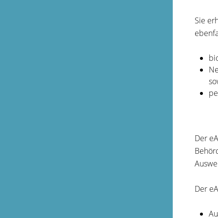
Sie er
ebenfa
bi
Ne
so
pe
D
er eA
Behörd
Ausweis
Der eA
Au