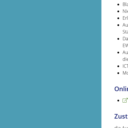
Bl
Ni
Er
Au
St
Da
EW
Au
di
IC
Mo
Onli
Zust