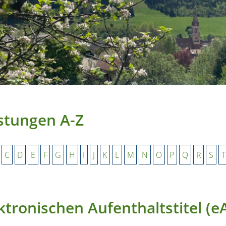
stungen A-Z
C
D
E
F
G
H
I
J
K
L
M
N
O
P
Q
R
S
T
ktronischen Aufenthaltstitel (