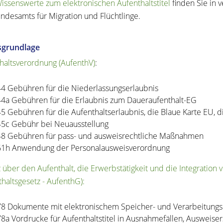
Wissenswerte zum elektronischen Aufenthaltstitel
finden Sie in 
ndesamts für Migration und Flüchtlinge.
sgrundlage
haltsverordnung (AufenthV)
:
44
Gebühren für die Niederlassungserlaubnis
44a Gebühren für die Erlaubnis zum Daueraufenthalt-EG
45 Gebühren für die Aufenthaltserlaubnis, die Blaue Karte EU, d
45c Gebühr bei Neuausstellung
48 Gebühren für pass- und ausweisrechtliche Maßnahmen
61h Anwendung der Personalausweisverordnung
 über den Aufenthalt, die Erwerbstätigkeit und die Integratio
thaltsgesetz - AufenthG):
78
Dokumente mit elektronischem Speicher- und Verarbeitun
78a Vordrucke für Aufenthaltstitel in Ausnahmefällen, Ausweise