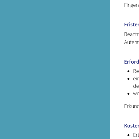
Finger
Friste
Beantr
Aufent
Erford
Re
ei
de
we
Erkund
Koste
Er