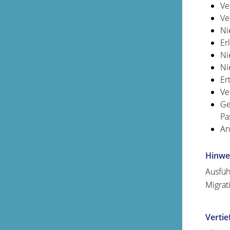
Ve
Ve
Ni
Er
Ni
Ni
Er
Ve
Ge
Pa
An
Hinwe
Ausfüh
Migrat
Verti