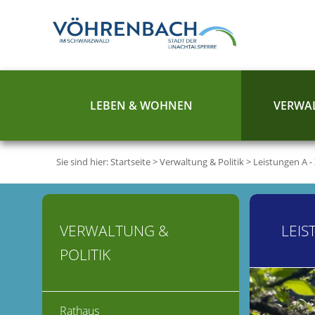
LEBEN & WOHNEN
VERWAL
Sie sind hier:
Startseite
>
Verwaltung & Politik
>
Leistungen A -
VERWALTUNG &
LEIS
POLITIK
Rathaus