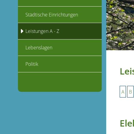
Städtische Einrichtungen
Leistungen A - Z
Lebenslagen
Politik
Lei
A
B
Ele