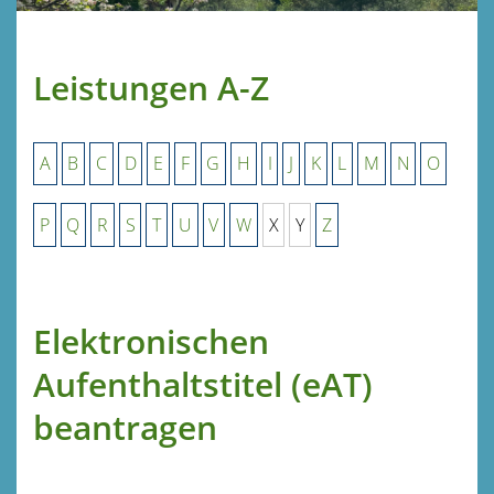
Leistungen A-Z
A
B
C
D
E
F
G
H
I
J
K
L
M
N
O
P
Q
R
S
T
U
V
W
X
Y
Z
Elektronischen
Aufenthaltstitel (eAT)
beantragen