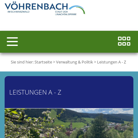
Sie sind hier:
Startseite
>
Verwaltung & Politik
>
Leistungen A - Z
LEISTUNGEN A - Z