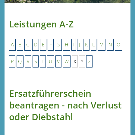
Leistungen A-Z
A
B
C
D
E
F
G
H
I
J
K
L
M
N
O
P
Q
R
S
T
U
V
W
X
Y
Z
Ersatzführerschein
beantragen - nach Verlust
oder Diebstahl