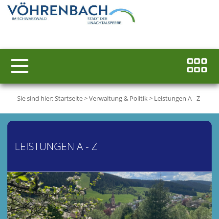
Sie sind hier:
Startseite
>
Verwaltung & Politik
>
Leistungen A - Z
LEISTUNGEN A - Z