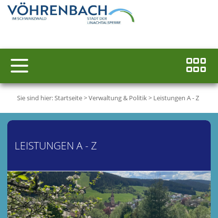
Sie sind hier:
Startseite
>
Verwaltung & Politik
>
Leistungen A - Z
LEISTUNGEN A - Z