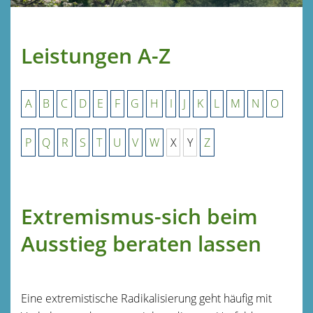
Leistungen A-Z
A
B
C
D
E
F
G
H
I
J
K
L
M
N
O
P
Q
R
S
T
U
V
W
X
Y
Z
Extremismus-sich beim
Ausstieg beraten lassen
Eine extremistische Radikalisierung geht häufig mit