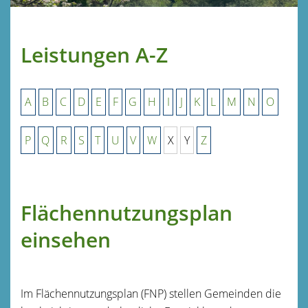
Leistungen A-Z
A
B
C
D
E
F
G
H
I
J
K
L
M
N
O
P
Q
R
S
T
U
V
W
X
Y
Z
Flächennutzungsplan
einsehen
Im Flächennutzungsplan (FNP) stellen Gemeinden die