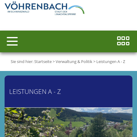
Sie sind hier:
Startseite
>
Verwaltung & Politik
>
Leistungen A - Z
LEISTUNGEN A - Z