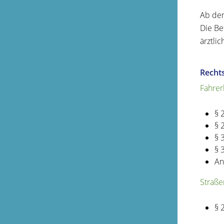
Ab dem
Die Bef
ärztli
Recht
Fahrer
§ 
§ 
§ 
§ 
An
Straße
§ 