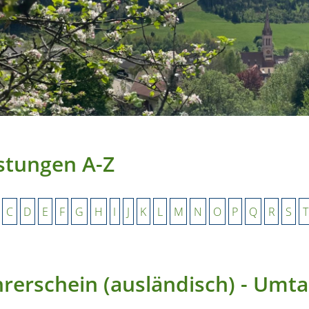
stungen A-Z
C
D
E
F
G
H
I
J
K
L
M
N
O
P
Q
R
S
T
rerschein (ausländisch) - Umt