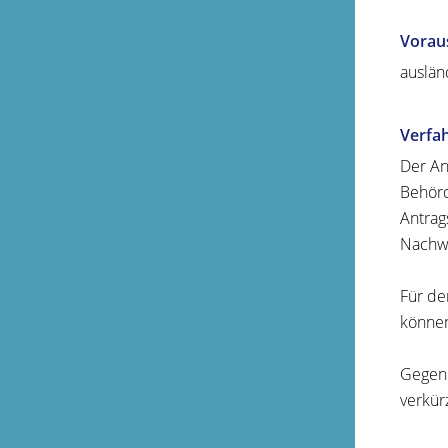
Vorau
auslän
Verfa
Der An
Behörd
Antrag
Nachwe
Für de
können
Gegen 
verkür