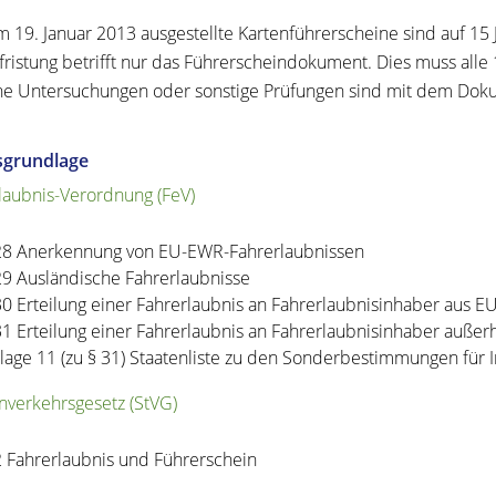
 19. Januar 2013 ausgestellte Kartenführersche
i
ne sind auf 15 
ristung betrifft nur das Fü
h
rerscheindokument. Dies muss alle
che Untersuchungen oder sonstige Prüfungen sind mit dem Dok
sgrundlage
laubnis-Verordnung (FeV)
28 Anerkennung von EU-EWR-Fahrerlaubnissen
29 Ausländische Fahrerlaubnisse
30 Erteilung einer Fahrerlaubnis an Fahrerlaubnisinhaber aus 
31 Erteilung einer Fahrerlaubnis an Fahrerlaubnisinhaber auße
lage 11 (zu § 31) Staatenliste zu den Sonderbestimmungen für 
nverkehrsgesetz (StVG)
2 Fahrerlaubnis und Führerschein