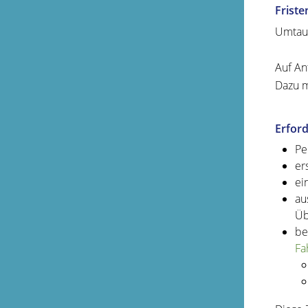
Friste
Umtaus
Auf An
Dazu m
Erford
Pe
er
ei
au
Üb
be
Fa