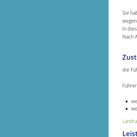
Sie ha
wegen 
In die
Nach A
Zust
die Fü
Führers
we
we
Landra
Leis