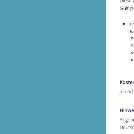
Diese 
Gültig
be
na
Koste
je nac
Hinwe
Angehö
Deutsc