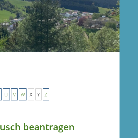
U
V
W
X
Y
Z
ausch beantragen