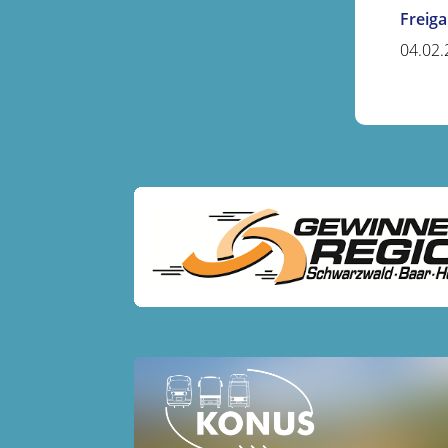
Freig
04.02.