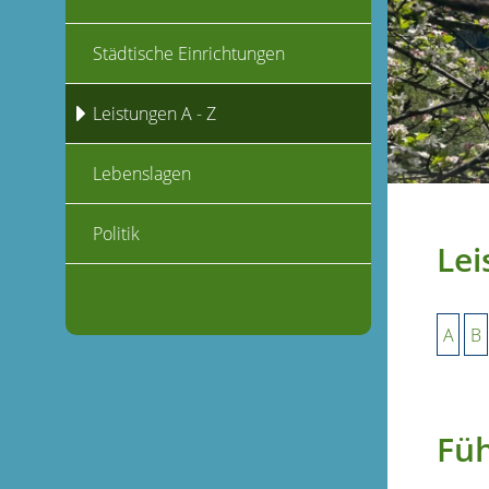
Städtische Einrichtungen
Leistungen A - Z
Lebenslagen
Politik
Lei
A
B
Füh