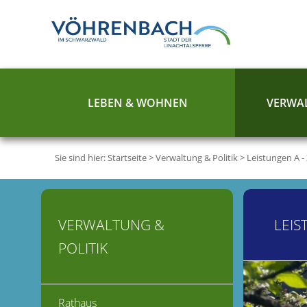
LEBEN & WOHNEN
VERWAL
Sie sind hier:
Startseite
>
Verwaltung & Politik
>
Leistungen A -
VERWALTUNG &
LEIS
POLITIK
Rathaus