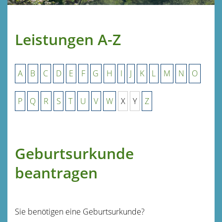
Leistungen A-Z
A
B
C
D
E
F
G
H
I
J
K
L
M
N
O
P
Q
R
S
T
U
V
W
X
Y
Z
Geburtsurkunde
beantragen
Sie benötigen eine Geburtsurkunde?