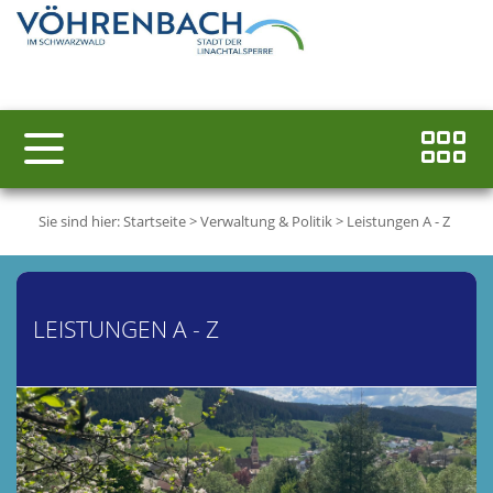
Sie sind hier:
Startseite
>
Verwaltung & Politik
>
Leistungen A - Z
LEISTUNGEN A - Z