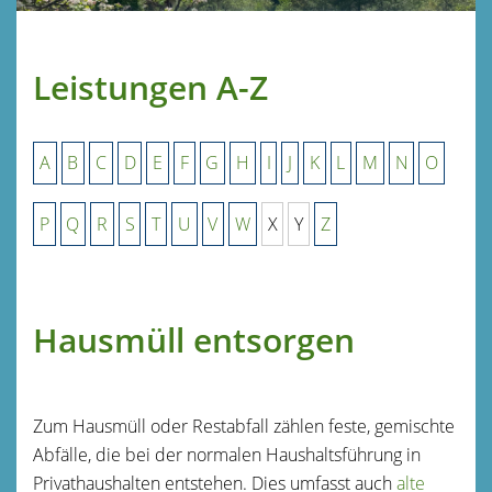
Leistungen A-Z
A
B
C
D
E
F
G
H
I
J
K
L
M
N
O
P
Q
R
S
T
U
V
W
X
Y
Z
Hausmüll entsorgen
Zum Hausmüll oder Restabfall zählen feste, gemischte
Abfälle, die bei der normalen Haushaltsführung in
Privathaushalten entstehen. Dies umfasst auch
alte