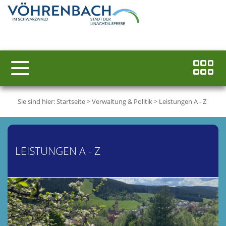
Sie sind hier:
Startseite
>
Verwaltung & Politik
>
Leistungen A - Z
LEISTUNGEN A - Z