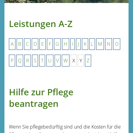
Leistungen A-Z
A
B
C
D
E
F
G
H
I
J
K
L
M
N
O
P
Q
R
S
T
U
V
W
X
Y
Z
Hilfe zur Pflege
beantragen
Wenn Sie pflegebedürftig sind und die Kosten für die