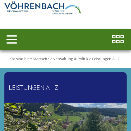
Sie sind hier:
Startseite
>
Verwaltung & Politik
>
Leistungen A - Z
LEISTUNGEN A - Z