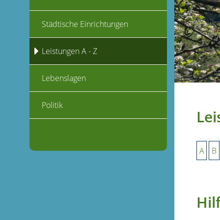
Städtische Einrichtungen
Leistungen A - Z
Lebenslagen
Politik
Lei
A
B
Hil