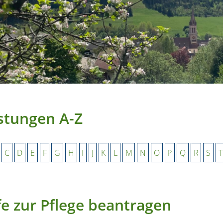
stungen A-Z
C
D
E
F
G
H
I
J
K
L
M
N
O
P
Q
R
S
T
fe zur Pflege beantragen