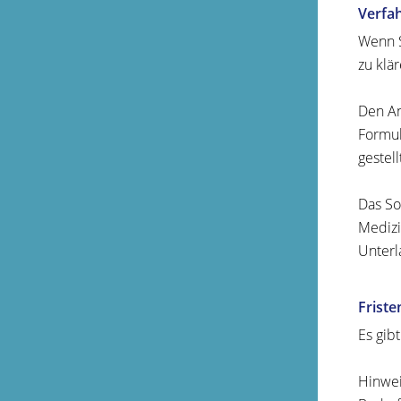
Verfa
Wenn S
zu klä
Den An
Formul
gestell
Das So
Medizi
Unterl
Friste
Es gibt
Hinwei