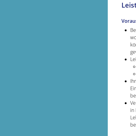
Leis
Vorau
Be
wo
kö
ge
Le
Ih
Ei
be
Ve
in
Le
be