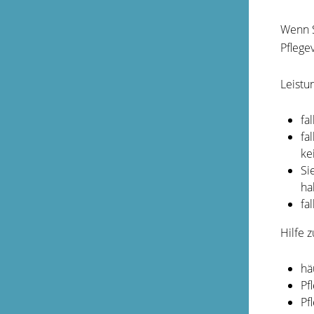
Wenn S
Pflege
Leistu
fa
fa
ke
Si
ha
fa
Hilfe 
hä
Pf
Pf