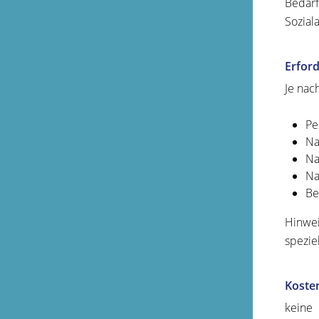
Bedarf
Sozial
Erford
Je nac
Pe
Na
Na
Na
Be
Hinwei
spezie
Koste
keine