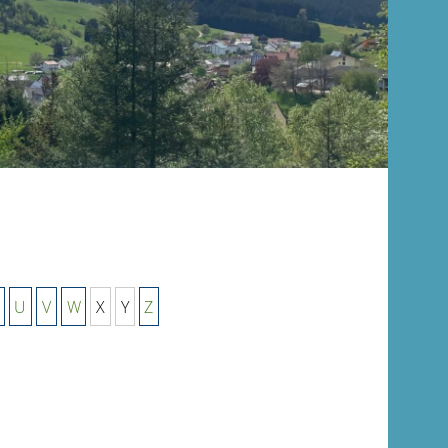
U
V
W
X
Y
Z