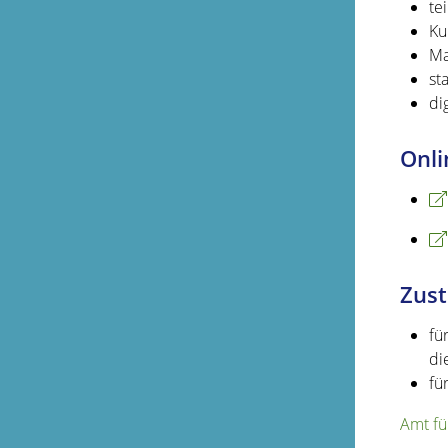
te
Ku
Ma
st
di
Onli
Zust
fü
di
fü
Amt fü