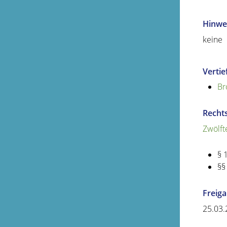
Hinwe
keine
Verti
Br
Recht
Zwölft
§ 
§§
Freig
25.03