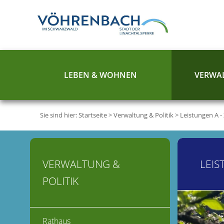
LEBEN & WOHNEN
VERWAL
Sie sind hier:
Startseite
>
Verwaltung & Politik
>
Leistungen A -
VERWALTUNG &
LEIS
POLITIK
Rathaus