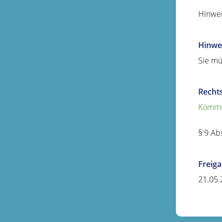
Hinwei
Hinwe
Sie mü
Recht
Kommu
§ 9 Ab
Freig
21.05.