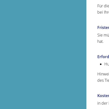
Für di
bei Ih
Friste
Sie mü
hat.
Erford
Hu
Hinwei
des Ti
Koste
in der