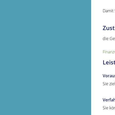
Damit 
Zust
die Ge
Finanz
Leis
Vorau
Sie zi
Verfa
Sie kö