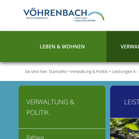
LEBEN & WOHNEN
VERWAL
Sie sind hier:
Startseite
>
Verwaltung & Politik
>
Leistungen A -
VERWALTUNG &
LEIS
POLITIK
Rathaus