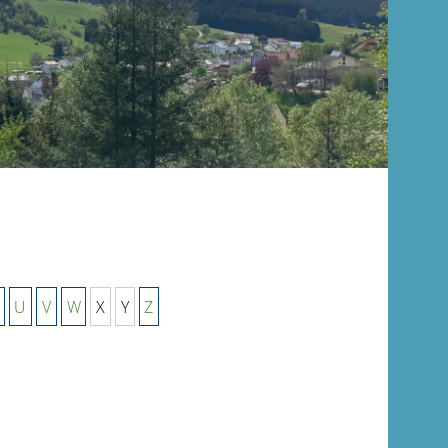
U
V
W
X
Y
Z