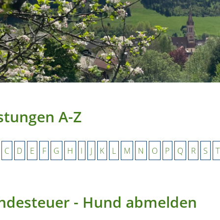
stungen A-Z
C
D
E
F
G
H
I
J
K
L
M
N
O
P
Q
R
S
T
ndesteuer - Hund abmelden