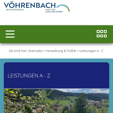
Sie sind hier:
Startseite
>
Verwaltung & Politik
>
Leistungen A - Z
LEISTUNGEN A - Z