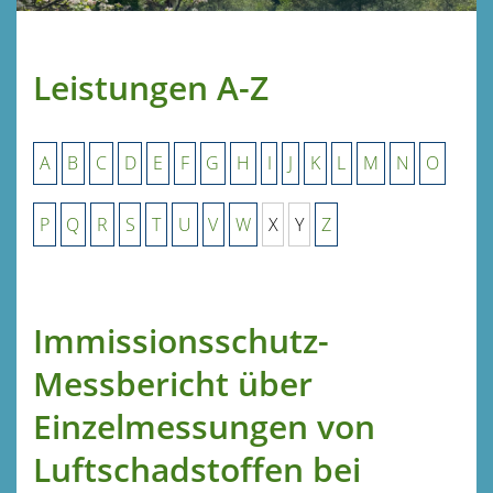
Leistungen A-Z
A
B
C
D
E
F
G
H
I
J
K
L
M
N
O
P
Q
R
S
T
U
V
W
X
Y
Z
Immissionsschutz-
Messbericht über
Einzelmessungen von
Luftschadstoffen bei