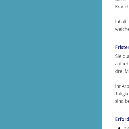
Krankh
Inhalt
welche
Friste
Sie dü
aufneh
drei M
Ihr Ar
Tätigk
sind b
Erford
be