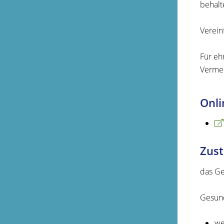
behalt
Verein
Für eh
Vermei
Onli
Zust
das G
Gesund
we