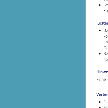
be
Ko
Koste
Be
kö
un
Ge
Be
ho
Hinwe
keine
Verti
Fo
Me