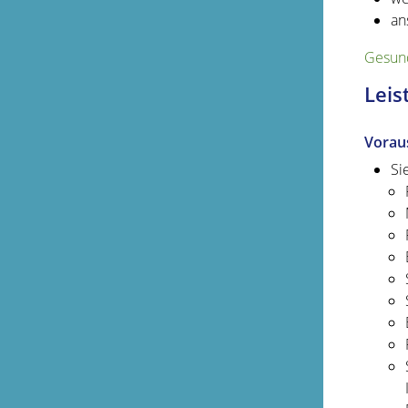
an
Gesund
Leis
Vorau
Si