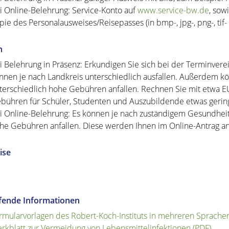
i Online-Belehrung: Service-Konto auf
www.service-bw.de
, sow
pie des Personalausweises/Reisepasses (in bmp-, jpg-, png-, tif- 
n
i Belehrung in Präsenz: Erkundigen Sie sich bei der Terminver
nnen je nach Landkreis unterschiedlich ausfallen. Außerdem k
terschiedlich hohe Gebühren anfallen. Rechnen Sie mit etwa EU
bühren für Schüler, Studenten und Auszubildende etwas gerin
i Online-Belehrung: Es können je nach zuständigem Gesundhei
he Gebühren anfallen. Diese werden Ihnen im Online-Antrag an
ise
efende Informationen
rmularvorlagen des Robert-Koch-Instituts in mehreren Sprache
rkblatt zur Vermeidung von Lebensmittelinfektionen (PDF)