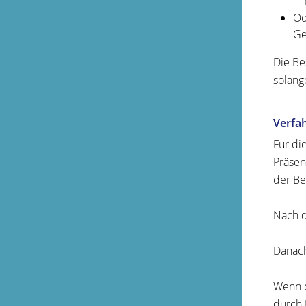
Od
Ge
Die Be
solang
Verfa
Für di
Präsen
der Be
Nach d
Danach
Wenn d
durch 