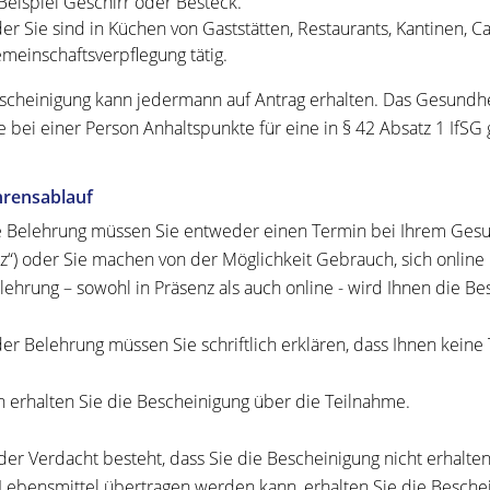
Beispiel Geschirr oder Besteck.
er Sie sind in Küchen von Gaststätten, Restaurants, Kantinen, C
meinschaftsverpflegung tätig.
scheinigung kann jedermann auf Antrag erhalten. Das Gesundheit
e bei einer Person Anhaltspunkte für eine in § 42 Absatz 1 IfS
hrensablauf
e Belehrung müssen Sie entweder einen Termin bei Ihrem Gesun
z“) oder Sie machen von der Möglichkeit Gebrauch, sich online 
lehrung – sowohl in Präsenz als auch online - wird Ihnen die Be
er Belehrung müssen Sie schriftlich erklären, dass Ihnen keine 
 erhalten Sie die Bescheinigung über die Teilnahme.
er Verdacht besteht, dass Sie die Bescheinigung nicht erhalten
Lebensmittel übertragen werden kann, erhalten Sie die Beschein