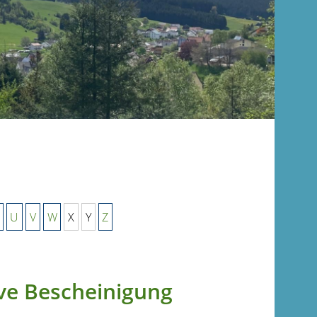
U
V
W
X
Y
Z
ive Bescheinigung