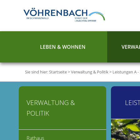
LEBEN & WOHNEN
VERWAL
Sie sind hier:
Startseite
>
Verwaltung & Politik
>
Leistungen A -
VERWALTUNG &
LEIS
POLITIK
Rathaus