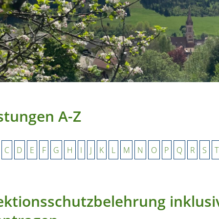
stungen A-Z
C
D
E
F
G
H
I
J
K
L
M
N
O
P
Q
R
S
T
ektionsschutzbelehrung inklus