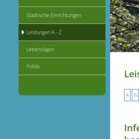
Städtische Einrichtungen
Leistungen A - Z
Lebenslagen
Politik
Lei
A
B
Inf