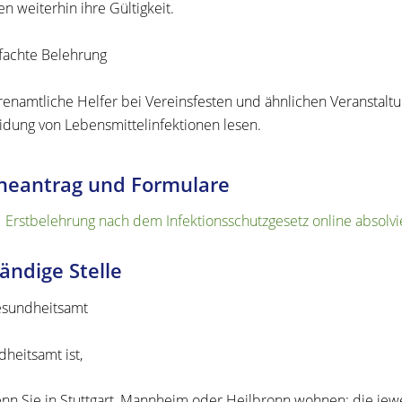
en weiterhin ihre Gültigkeit.
fachte Belehrung
renamtliche Helfer bei Vereinsfesten und ähnlichen Veranstaltu
dung von Lebensmittelinfektionen lesen.
neantrag und Formulare
Erstbelehrung nach dem Infektionsschutzgesetz online absolv
ändige Stelle
esundheitsamt
heitsamt ist,
nn Sie in Stuttgart, Mannheim oder Heilbronn wohnen: die jewe