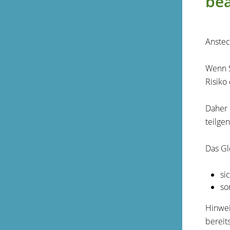
be
Anstec
Wenn S
Risiko
Daher 
teilg
Das Gl
si
so
Hinwei
bereit