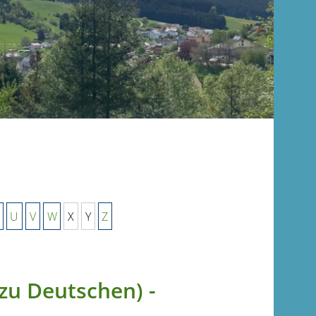
U
V
W
X
Y
Z
zu Deutschen) -