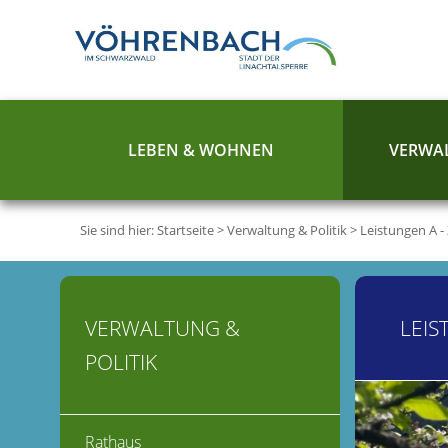
LEBEN & WOHNEN
VERWAL
Sie sind hier:
Startseite
>
Verwaltung & Politik
>
Leistungen A -
VERWALTUNG &
LEIS
POLITIK
Rathaus