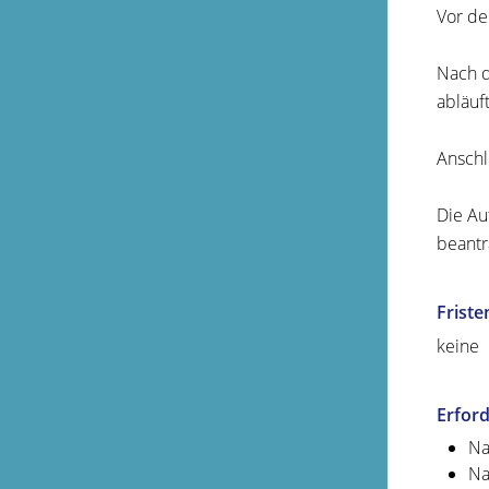
Vor de
Nach d
abläuft
Anschl
Die Au
beantr
Friste
keine
Erford
Na
Na