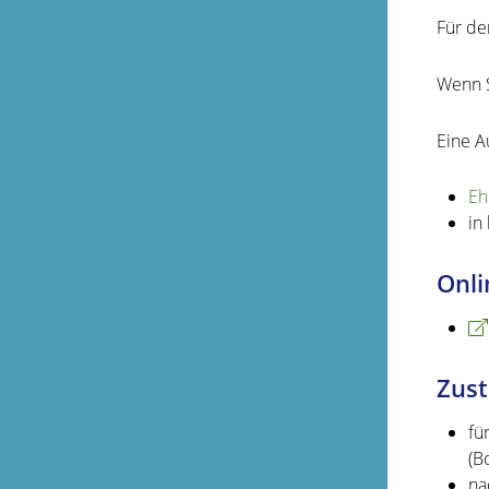
Für de
Wenn S
Eine A
Eh
in
Onli
Zust
fü
(B
na