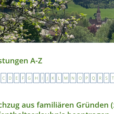
stungen A-Z
C
D
E
F
G
H
I
J
K
L
M
N
O
P
Q
R
S
T
hzug aus familiären Gründen (