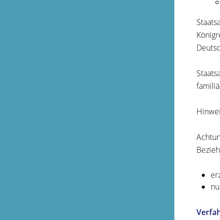
Staats
Königr
Deutsc
Staats
famili
Hinwei
Achtun
Bezie
er
nu
Verfa