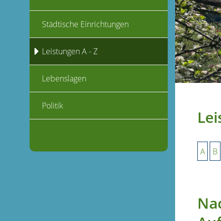
Städtische Einrichtungen
Leistungen A - Z
Lebenslagen
Politik
Lei
A
B
Nac