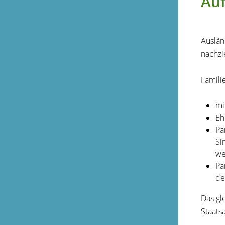
Auf
Auslän
nachzi
Famili
mi
Eh
Pa
Si
we
Pa
de
Das gl
Staats