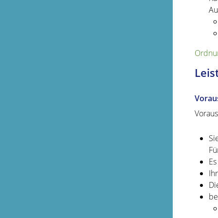
Au
Ordnun
Leis
Vorau
Voraus
Si
Fü
Es
Ih
Di
be