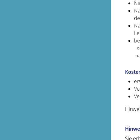
Na
Na
de
Na
Le
be
Koste
er
Ve
Ve
Hinwei
Hinwe
Sie er