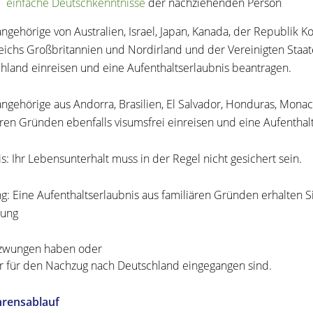
einfache Deutschkenntnisse
der nachziehenden Person
angehörige von Australien, Israel, Japan, Kanada, der Republik 
eichs Großbritannien und Nordirland und der Vereinigten Staa
hland einreisen und eine Aufenthaltserlaubnis beantragen.
angehörige aus Andorra, Brasilien, El Salvador, Honduras, Mon
ären Gründen ebenfalls visumsfrei einreisen und eine Aufenthal
s:
Ihr Lebensunterhalt muss in der Regel nicht gesichert sein.
g:
Eine Aufenthaltserlaubnis aus familiären Gründen erhalten Si
hung
zwungen haben oder
r für den Nachzug nach Deutschland eingegangen sind.
hrensablauf