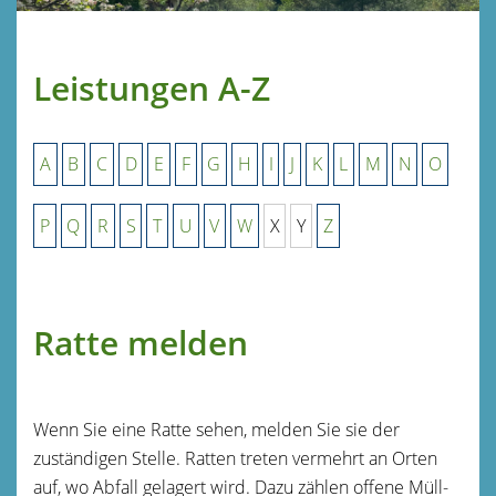
Leistungen A-Z
A
B
C
D
E
F
G
H
I
J
K
L
M
N
O
P
Q
R
S
T
U
V
W
X
Y
Z
Ratte melden
Wenn Sie eine Ratte sehen, melden Sie sie der
zuständigen Stelle. Ratten treten vermehrt an Orten
auf, wo Abfall gelagert wird. Dazu zählen offene Müll-