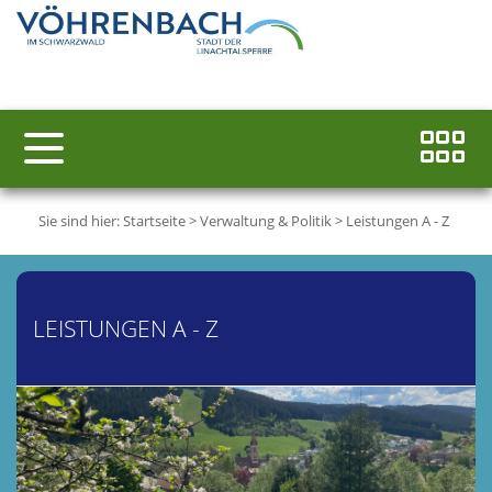
Sie sind hier:
Startseite
>
Verwaltung & Politik
>
Leistungen A - Z
LEISTUNGEN A - Z