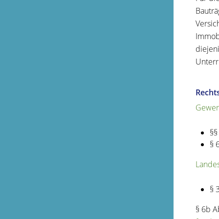
Bauträ
Versic
Immobi
diejen
Unterr
Recht
Gewer
§§
§ 
Landes
§ 
§ 6b A