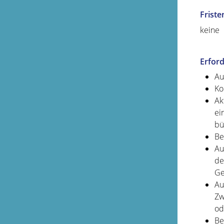
Friste
keine
Erford
Au
Ko
Ak
ei
bü
Be
Au
de
Ge
Au
Zw
od
Be