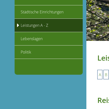
Städtische Einrichtungen
Leistungen A - Z
Lebenslagen
Politik
Lei
A
B
Re