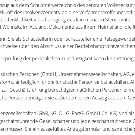
szug aus dem Schuldnerverzeichnis des zentralen Vollstreckung
skunft des Insolvenzgerichts, ob eine Verfahrenseröffnung vorli
bedenklichkeitsbescheinigung des kommunalen Steueramts
i Wohnsitz im Ausland: Dokumente aus Ihrem Heimatland, die I
nn Sie als Schaustellerin oder Schausteller eine Reisegewerbe
chweise über den Abschluss einer Betriebshaftpflichtversiche
erprüfung der persönlichen Zuverlässigkeit kann die zuständig
ristischen Personen (GmbH, Unternehmensgesellschaften, AG, 
sformular lediglich für die juristische Person selbst ausfüllen
le zur Geschäftsführung berechtigten natürlichen Personen einre
ische Person benötigen Sie außerdem einen Auszug aus dem Gew
engesellschaften (GbR, KG, OHG, PartG, GmbH Co. KG) sind als s
geschäftsführende Gesellschafter und jede geschäftsführende Ge
en müssen Sie ein ausgefülltes Antragsformular und sämtliche 