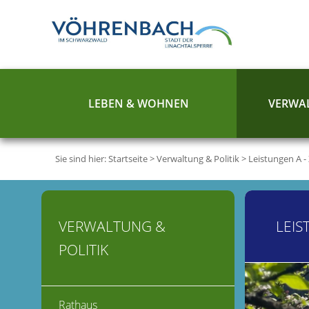
LEBEN & WOHNEN
VERWAL
Sie sind hier:
Startseite
>
Verwaltung & Politik
>
Leistungen A -
VERWALTUNG &
LEIS
POLITIK
Rathaus