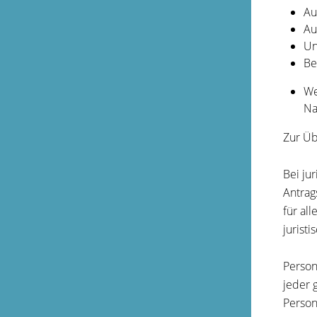
Au
Au
Un
Be
We
Na
Zur Üb
Bei ju
Antrag
für al
jurist
Person
jeder 
Person