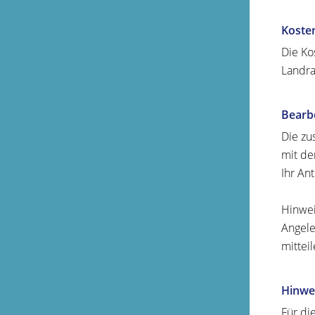
Koste
Die Ko
Landra
Bearb
Die zu
mit de
Ihr An
Hinwei
Angele
mitteil
Hinwe
Für di