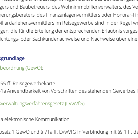
gers und Baubetreuers, des Wohnimmobilienverwalters, des Ver
herungsberaters, des Finanzanlagenvermittlers oder Honorar-F
liardarlehensvermittlers im Reisegewerbe sind in der Regel we
igen, die für die Erteilung der entsprechenden Erlaubnis vorges
ichtungs- oder Sachkundenachweise und Nachweise über eine B
sgrundlage
beordnung (GewO)
:
55
ff.
Reisegewerbekarte
61a Anwendbarkeit von Vorschriften des stehenden Gewerbes 
verwaltungsverfahrensgesetz (LVwVfG)
:
3a elektronische Kommunikation
bsatz 1 GewO und § 71a ff. LVwVfG in Verbindung mit §§ 1 ff. 