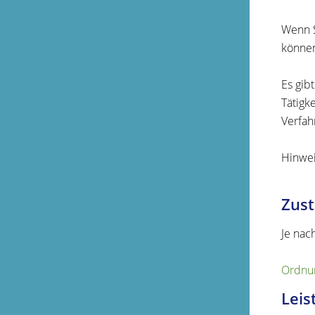
Wenn S
können
Es gib
Tätigk
Verfah
Hinwei
Zust
Je nac
Ordnun
Leis