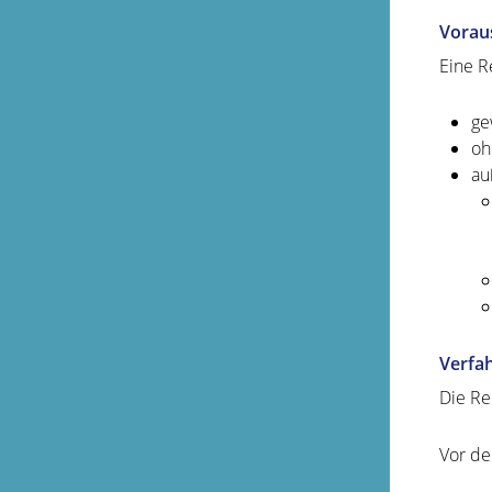
Vorau
Eine R
ge
oh
au
Verfa
Die Re
Vor de