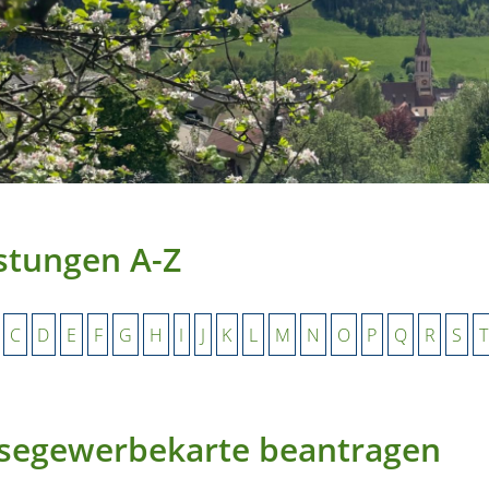
stungen A-Z
C
D
E
F
G
H
I
J
K
L
M
N
O
P
Q
R
S
T
isegewerbekarte beantragen