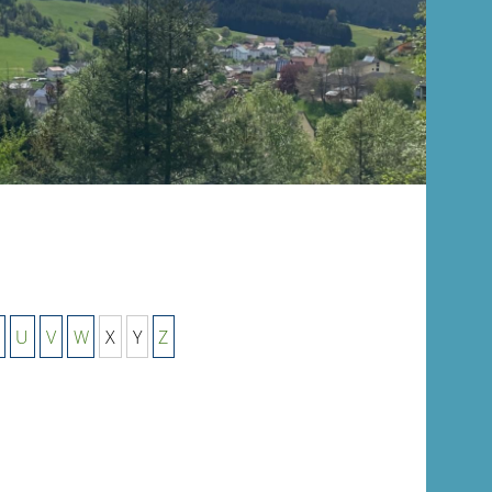
U
V
W
X
Y
Z