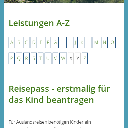
Leistungen A-Z
A
B
C
D
E
F
G
H
I
J
K
L
M
N
O
P
Q
R
S
T
U
V
W
X
Y
Z
Reisepass - erstmalig für
das Kind beantragen
Für Auslandsreisen benötigen Kinder ein