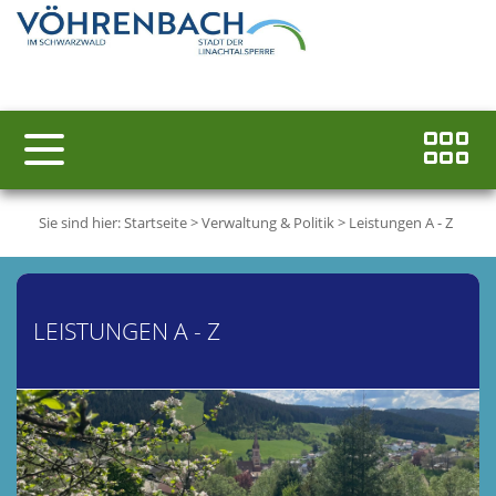
Sie sind hier:
Startseite
>
Verwaltung & Politik
>
Leistungen A - Z
LEISTUNGEN A - Z