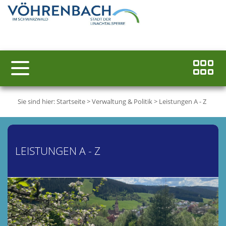
Sie sind hier:
Startseite
>
Verwaltung & Politik
>
Leistungen A - Z
LEISTUNGEN A - Z