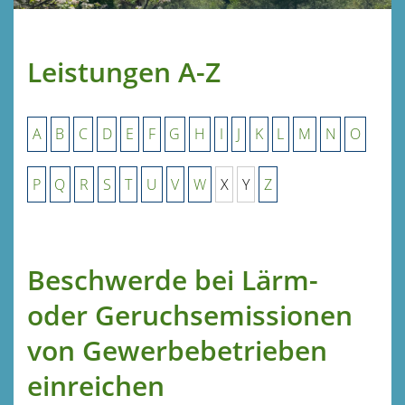
Leistungen A-Z
A
B
C
D
E
F
G
H
I
J
K
L
M
N
O
P
Q
R
S
T
U
V
W
X
Y
Z
Beschwerde bei Lärm-
oder Geruchsemissionen
von Gewerbebetrieben
einreichen