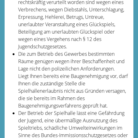
rechtskräftig verurteilt worden sind wegen eines
Verbrechens, wegen Diebstahls, Unterschlagung,
Erpressung, Hehlerei, Betrugs, Untreue,
unerlaubter Veranstaltung eines Glückspiels,
Beteiligung am unerlaubten Glückspiel oder
wegen eines Vergehens nach § 12 des
Jugendschutzgesetzes.
Die zum Betrieb des Gewerbes bestimmten
Räume genügen wegen ihrer Beschaffenheit und
Lage nicht den polizeilichen Anforderungen.
Liegt Ihnen bereits eine Baugenehmigung vor, darf
Ihnen die zuständige Stelle die
Spielhallenerlaubnis nicht aus Gründen versagen,
die sie bereits im Rahmen des
Baugenehmigungsverfahrens geprüft hat.
Der Betrieb der Spielhalle lässt eine Gefährdung
der Jugend, eine übermäßige Ausnutzung des
Spieltriebs, schädliche Umwelteinwirkungen im
Sinne des Bundes-Immissionsschutzgesetzes oder