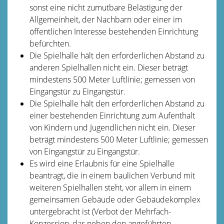
sonst eine nicht zumutbare Belästigung der
Allgemeinheit, der Nachbarn oder einer im
öffentlichen Interesse bestehenden Einrichtung
befürchten.
Die Spielhalle hält den erforderlichen Abstand zu
anderen Spielhallen nicht ein.
Dieser beträgt
mindestens 500 Meter Luftlinie; gemessen von
Eingangstür zu Eingangstür.
Die Spielhalle hält den erforderlichen Abstand zu
einer bestehenden Einrichtung zum Aufenthalt
von Kindern und Jugendlichen nicht ein.
Dieser
beträgt mindestens 500 Meter Luftlinie; gemessen
von Eingangstür zu Eingangstür.
Es wird eine Erlaubnis für eine Spielhalle
beantragt, die in einem baulichen Verbund mit
weiteren Spielhallen steht, vor allem in einem
gemeinsamen Gebäude oder Gebäudekomplex
untergebracht ist
(Verbot der Mehrfach-
Konzession, das neben den angeführten