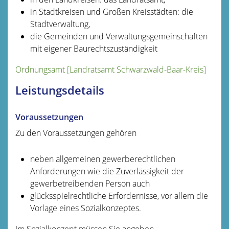
in Stadtkreisen und Großen Kreisstädten: die
Stadtverwaltung,
die Gemeinden und Verwaltungsgemeinschaften
mit eigener Baurechtszuständigkeit
Ordnungsamt [Landratsamt Schwarzwald-Baar-Kreis]
Leistungsdetails
Voraussetzungen
Zu den Voraussetzungen gehören
neben allgemeinen gewerberechtlichen
Anforderungen wie die Zuverlässigkeit der
gewerbetreibenden Person auch
glücksspielrechtliche Erfordernisse, vor allem die
Vorlage eines Sozialkonzeptes.
Im Sozialkonzept müssen Sie angeben,