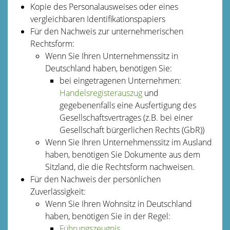
Kopie des Personalausweises oder eines
vergleichbaren Identifikationspapiers
Für den Nachweis zur unternehmerischen
Rechtsform:
Wenn Sie Ihren Unternehmenssitz in
Deutschland haben, benötigen Sie:
bei eingetragenen Unternehmen:
Handelsregisterauszug
und
gegebenenfalls eine Ausfertigung des
Gesellschaftsvertrages (z.B. bei einer
Gesellschaft bürgerlichen Rechts (GbR))
Wenn Sie Ihren Unternehmenssitz im Ausland
haben, benötigen Sie Dokumente aus dem
Sitzland, die die Rechtsform nachweisen.
Für den Nachweis der persönlichen
Zuverlässigkeit:
Wenn Sie Ihren Wohnsitz in Deutschland
haben, benötigen Sie in der Regel:
Führungszeugnis