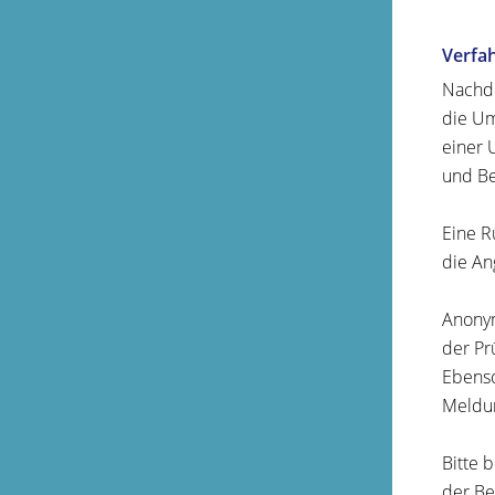
Verfa
Nachd
die Um
einer 
und Be
Eine R
die An
Anonym
der Pr
Ebenso
Meldun
Bitte 
der Be