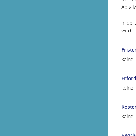
Abfall
In der
wird I
Friste
keine
Erford
keine
Koste
keine
Bearb