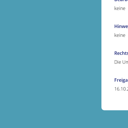
keine
Hinwe
keine
Recht
Die Um
Freig
16.10