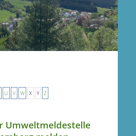
U
V
W
X
Y
Z
r Umweltmeldestelle