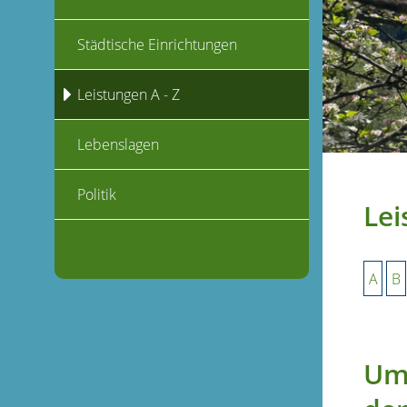
Städtische Einrichtungen
Leistungen A - Z
Lebenslagen
Politik
Lei
A
B
Umw