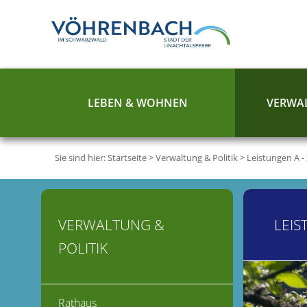
LEBEN & WOHNEN
VERWAL
Sie sind hier:
Startseite
>
Verwaltung & Politik
>
Leistungen A -
VERWALTUNG &
LEIS
POLITIK
Rathaus