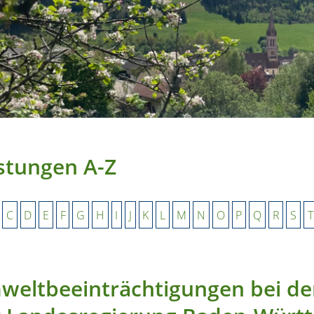
stungen A-Z
C
D
E
F
G
H
I
J
K
L
M
N
O
P
Q
R
S
T
eltbeeinträchtigungen bei de