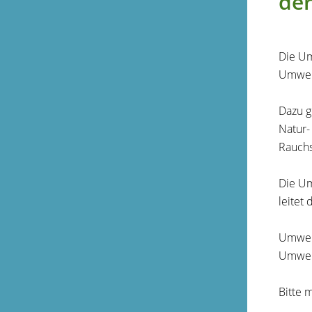
de
Die Um
Umwel
Dazu g
Natur-
Rauchs
Die Um
leitet
Umwel
Umwel
Bitte 