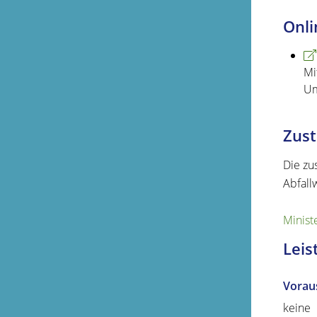
Onli
Mi
Um
Zust
Die zu
Abfall
Minist
Leis
Vorau
keine