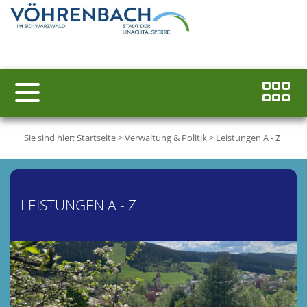
Sie sind hier:
Startseite
>
Verwaltung & Politik
>
Leistungen A - Z
LEISTUNGEN A - Z