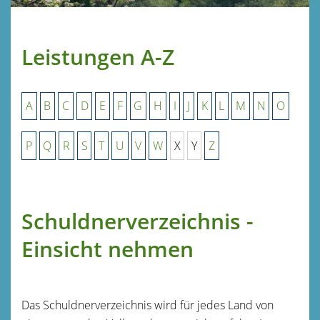
Leistungen A-Z
A
B
C
D
E
F
G
H
I
J
K
L
M
N
O
P
Q
R
S
T
U
V
W
X
Y
Z
Schuldnerverzeichnis -
Einsicht nehmen
Das Schuldnerverzeichnis wird für jedes Land von