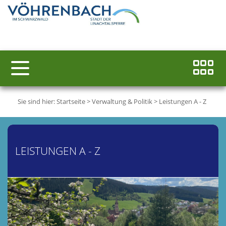
Sie sind hier:
Startseite
>
Verwaltung & Politik
>
Leistungen A - Z
LEISTUNGEN A - Z