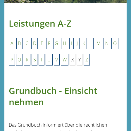
Leistungen A-Z
A
B
C
D
E
F
G
H
I
J
K
L
M
N
O
P
Q
R
S
T
U
V
W
X
Y
Z
Grundbuch - Einsicht
nehmen
Das Grundbuch informiert über die rechtlichen