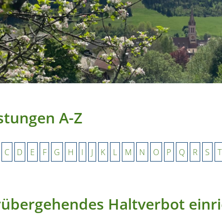
stungen A-Z
C
D
E
F
G
H
I
J
K
L
M
N
O
P
Q
R
S
T
übergehendes Haltverbot einr