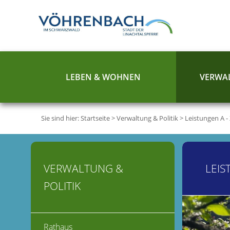
LEBEN & WOHNEN
VERWAL
Sie sind hier:
Startseite
>
Verwaltung & Politik
>
Leistungen A -
VERWALTUNG &
LEIS
POLITIK
Rathaus