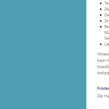
Te
Zw
Da
Ze
Be
Ma
Sk
Lä
Hinwei
kann n
beauft
Anford
Friste
Die Ha