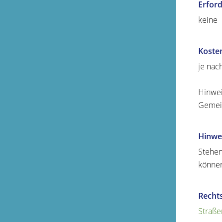
Erford
keine
Koste
je nac
Hinwei
Gemein
Hinwe
Stehen
können
Recht
Straße