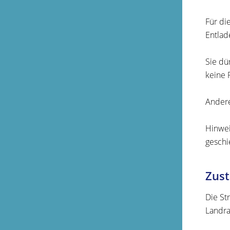
Für di
Entlad
Sie dü
keine 
Andere
Hinwei
geschi
Zust
Die St
Landra