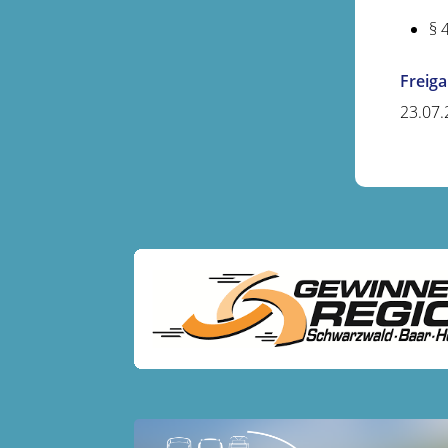
§ 
Freig
23.07.