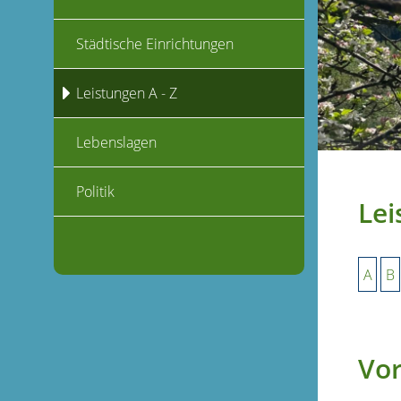
Städtische Einrichtungen
Leistungen A - Z
Lebenslagen
Politik
Lei
A
B
Vor