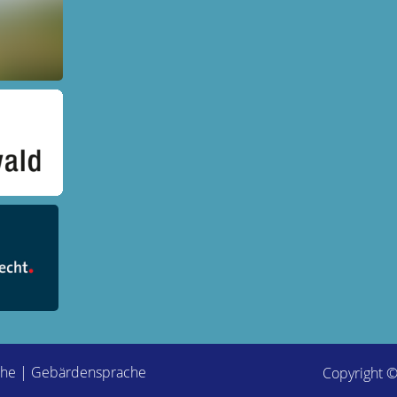
che
|
Gebärdensprache
Copyright 