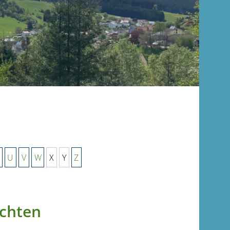
U
V
W
X
Y
Z
ichten