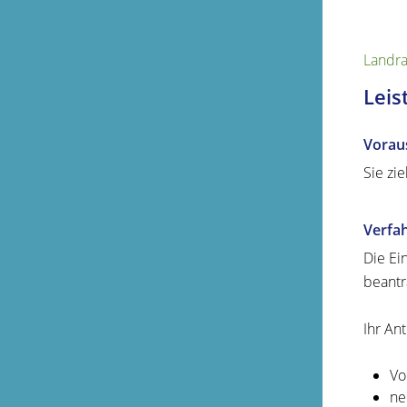
Landra
Leis
Vorau
Sie zi
Verfa
Die Ei
beantr
Ihr An
Vo
ne