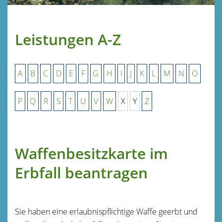
Leistungen A-Z
A
B
C
D
E
F
G
H
I
J
K
L
M
N
O
P
Q
R
S
T
U
V
W
X
Y
Z
Waffenbesitzkarte im
Erbfall beantragen
Sie haben eine erlaubnispflichtige Waffe geerbt und