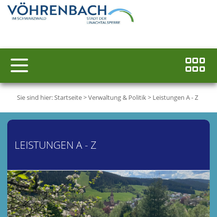
Sie sind hier:
Startseite
>
Verwaltung & Politik
>
Leistungen A - Z
LEISTUNGEN A - Z