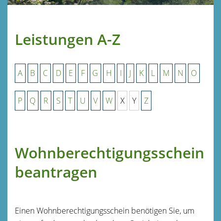
Leistungen A-Z
A
B
C
D
E
F
G
H
I
J
K
L
M
N
O
P
Q
R
S
T
U
V
W
X
Y
Z
Wohnberechtigungsschein
beantragen
Einen Wohnberechtigungsschein benötigen Sie, um