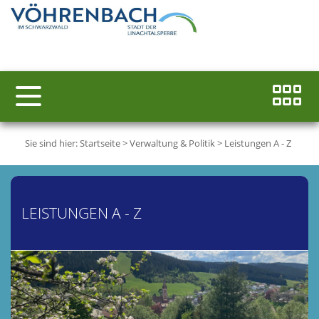
Sie sind hier:
Startseite
>
Verwaltung & Politik
>
Leistungen A - Z
LEISTUNGEN A - Z