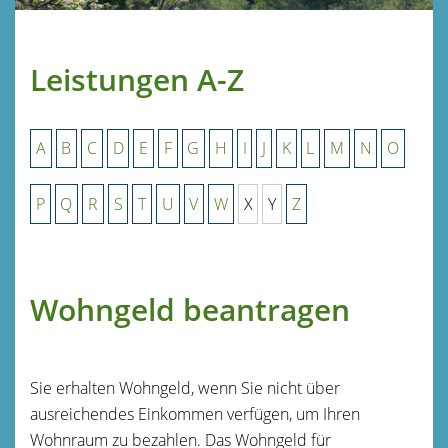
Leistungen A-Z
A
B
C
D
E
F
G
H
I
J
K
L
M
N
O
P
Q
R
S
T
U
V
W
X
Y
Z
Wohngeld beantragen
Sie erhalten Wohngeld, wenn Sie nicht über
ausreichendes Einkommen verfügen, um Ihren
Wohnraum zu bezahlen. Das Wohngeld für