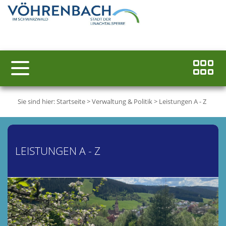
Sie sind hier:
Startseite
>
Verwaltung & Politik
>
Leistungen A - Z
LEISTUNGEN A - Z