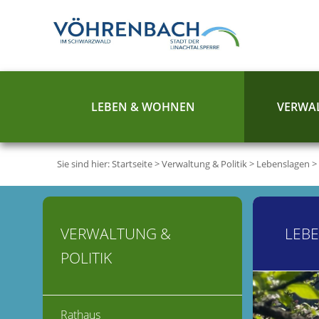
LEBEN & WOHNEN
VERWAL
Sie sind hier:
Startseite
>
Verwaltung & Politik
>
Lebenslagen
>
VERWALTUNG &
LEB
POLITIK
Rathaus