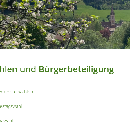
len und Bürgerbeteiligung
ermeisterwahlen
estagswahl
pawahl