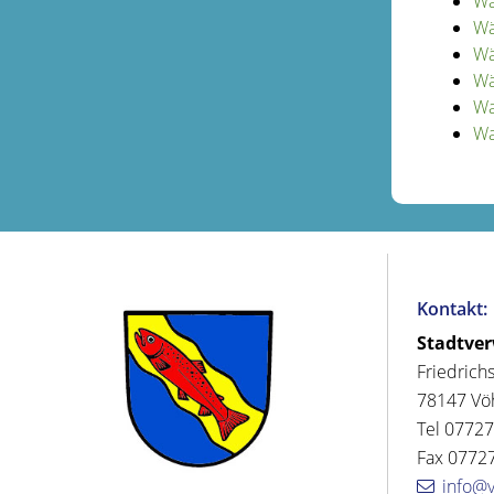
Wä
Wä
Wä
Wä
Wa
Wa
Kontakt:
Stadtve
Friedrich
78147 Vö
Tel 07727
Fax 07727
info@