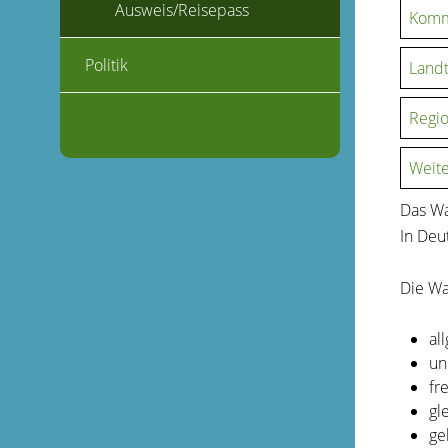
Ausweis/Reisepass
Komm
Politik
Land
Regio
Weite
Das Wa
In Deu
Die Wa
al
un
fre
gl
ge