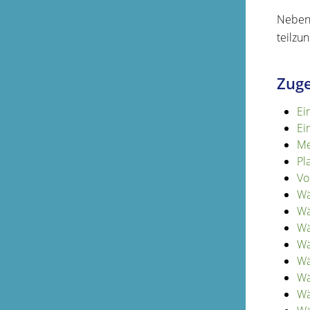
Neben 
teilzu
Zuge
Ei
Ei
Me
Pl
Vo
Wä
Wä
Wä
Wä
Wä
Wä
Wä