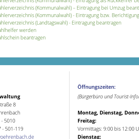
hlerverzeichnis (Kommunalwahl) - Eintragung als Rückkehrer b
hlerverzeichnis (Kommunalwahl) – Eintragung bei Umzug bean
hlerverzeichnis (Kommunalwahl) - Eintragung bzw. Berichtigun
hlerverzeichnis (Landtagswahl) - Eintragung beantragen
hlhelfer werden
hlschein beantragen
Öffnungszeiten:
rwaltung
(Bürgerbüro und Tourist-Inf
straße 8
hrenbach
Montag, Dienstag, Donn
 - 5010
Freitag:
 - 501-119
Vormittags: 9:00 bis 12:00 
voehrenbach.de
Dienstag: