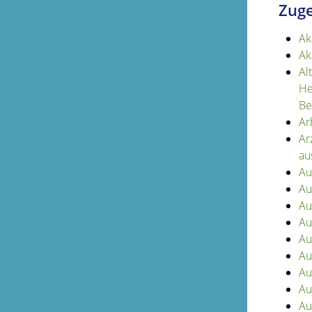
Zuge
Ak
Ak
Al
He
Be
Ar
Ar
au
Au
Au
Au
Au
Au
Au
Au
Au
Au