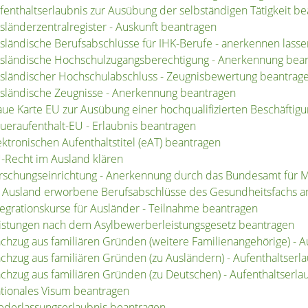
fenthaltserlaubnis zur Ausübung der selbständigen Tätigkeit b
sländerzentralregister - Auskunft beantragen
sländische Berufsabschlüsse für IHK-Berufe - anerkennen lasse
sländische Hochschulzugangsberechtigung - Anerkennung bea
sländischer Hochschulabschluss - Zeugnisbewertung beantrag
sländische Zeugnisse - Anerkennung beantragen
aue Karte EU zur Ausübung einer hochqualifizierten Beschäftig
ueraufenthalt-EU - Erlaubnis beantragen
ektronischen Aufenthaltstitel (eAT) beantragen
-Recht im Ausland klären
rschungseinrichtung - Anerkennung durch das Bundesamt für Mi
 Ausland erworbene Berufsabschlüsse des Gesundheitsfachs a
tegrationskurse für Ausländer - Teilnahme beantragen
istungen nach dem Asylbewerberleistungsgesetz beantragen
chzug aus familiären Gründen (weitere Familienangehörige) - A
chzug aus familiären Gründen (zu Ausländern) - Aufenthaltserl
chzug aus familiären Gründen (zu Deutschen) - Aufenthaltserla
tionales Visum beantragen
ederlassungserlaubnis beantragen