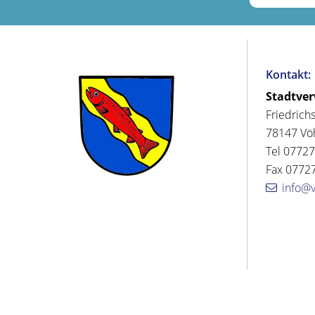
Kontakt:
Stadtve
Friedrich
78147 Vö
Tel 07727
Fax 07727
info@