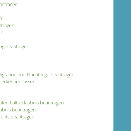
eantragen
n
ntragen
en
ung beantragen
gration und Flüchtlinge beantragen
nerkennen lassen
ufenthaltserlaubnis beantragen
aubnis beantragen
ubnis beantragen