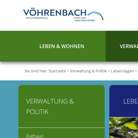
LEBEN & WOHNEN
VERWAL
Sie sind hier:
Startseite
>
Verwaltung & Politik
>
Lebenslagen
>
VERWALTUNG &
LEB
POLITIK
Rathaus