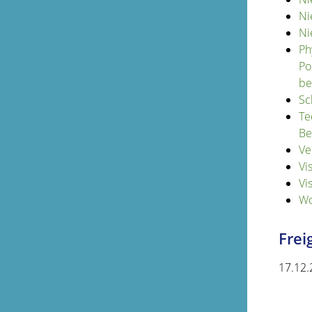
Ni
Ni
Ph
Po
be
Sc
Te
Be
Ve
Vi
Vi
Wo
Fre
17.12.