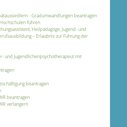
pätaussiedlern - Gradumwandlungen beantragen
 Hochschulen führen
iehungsassistent, Heilpädagoge, Jugend- und
erufsausbildung – Erlaubnis zur Führung der
der- und Jugendlichenpsychotherapeut mit
ntragen
Beschäftigung beantragen
n
EWR beantragen
EWR verlängern