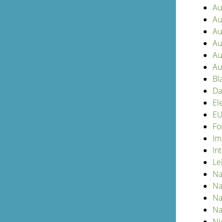
Au
Au
Au
Au
Au
Au
Bl
Da
El
EU
Fo
Im
In
Le
Na
Na
Na
Na
Ni