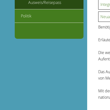
Ausweis/Reisepass
Integ
Politik
Neuan
Benöti
Erläut
Die we
Aufent
Das Au
von Me
Mit de
nation