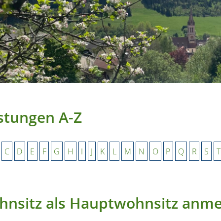
stungen A-Z
C
D
E
F
G
H
I
J
K
L
M
N
O
P
Q
R
S
T
nsitz als Hauptwohnsitz anm