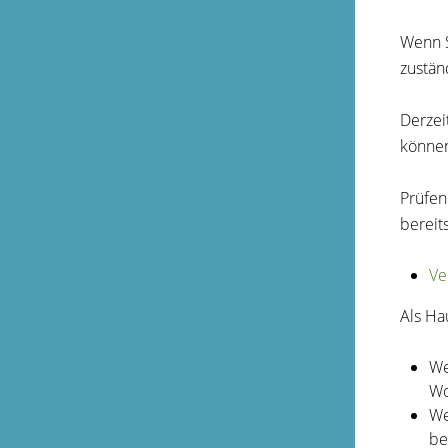
Wenn S
zustä
Derzei
können
Prüfen
bereit
Ve
Als Ha
We
Wo
We
be