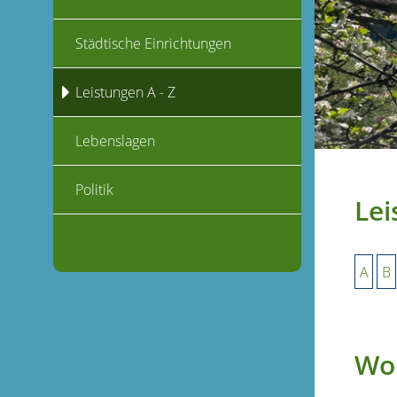
Städtische Einrichtungen
Leistungen A - Z
Lebenslagen
Politik
Lei
A
B
Woh