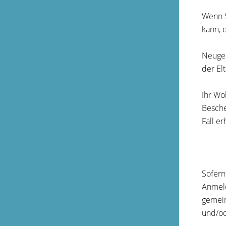
Wenn S
kann, 
Neugeb
der El
Ihr Wo
Besche
Fall e
Sofern
Anmel
gemein
und/od