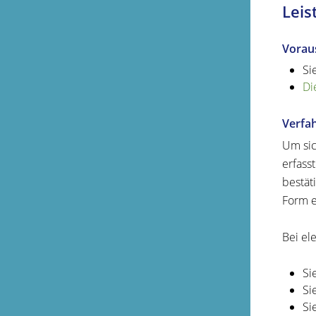
Leis
Vorau
Si
Di
Verfa
Um sic
erfass
bestät
Form e
Bei el
Si
Si
Si