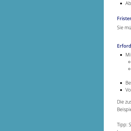
Ab
Friste
Sie mü
Erford
Mi
Be
Vo
Die zu
Beispi
Tipp:
S