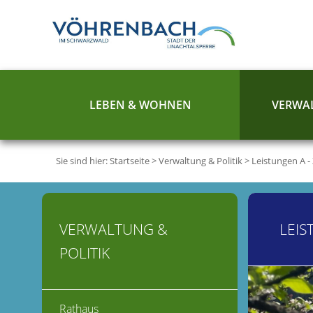
LEBEN & WOHNEN
VERWAL
Sie sind hier:
Startseite
>
Verwaltung & Politik
>
Leistungen A -
VERWALTUNG &
LEIS
POLITIK
Rathaus