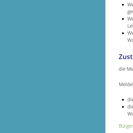
We
ge
We
Le
We
Wo
Zust
die Me
Meldeb
di
di
Wo
Bürger