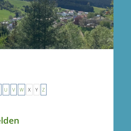
U
V
W
X
Y
Z
elden