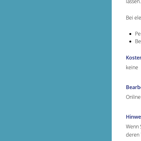
lassen.
Bei el
Pe
Be
Koste
keine
Bearb
Online
Hinwe
Wenn S
deren 