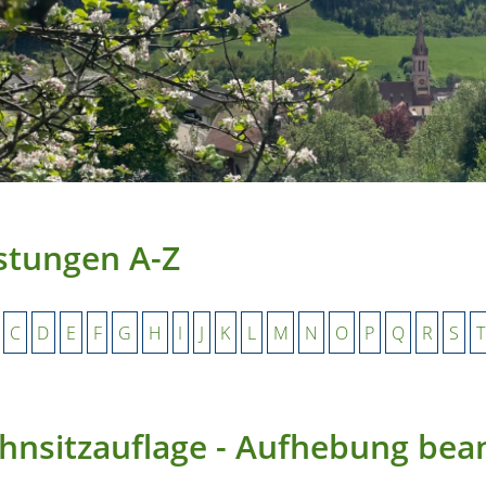
stungen A-Z
C
D
E
F
G
H
I
J
K
L
M
N
O
P
Q
R
S
T
nsitzauflage - Aufhebung bea