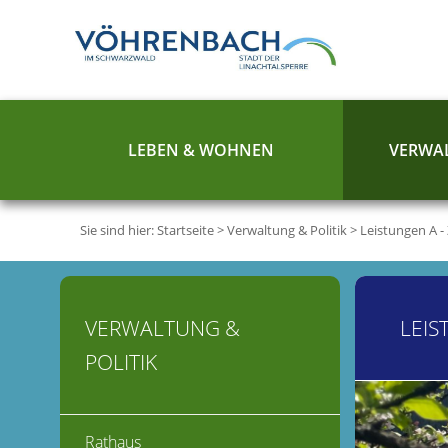
LEBEN & WOHNEN
VERWAL
Sie sind hier:
Startseite
>
Verwaltung & Politik
>
Leistungen A -
VERWALTUNG &
LEIS
POLITIK
Rathaus