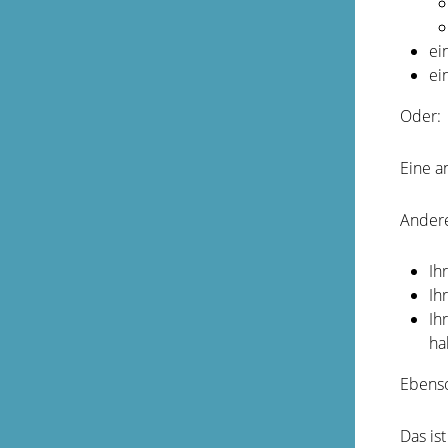
ei
ei
Oder:
Eine a
Andere
Ih
Ih
Ih
ha
Ebenso
Das ist