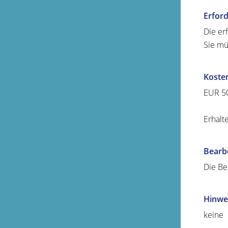
Erford
Die er
Sie mü
Koste
EUR 5
Erhalt
Bearb
Die Be
Hinwe
keine