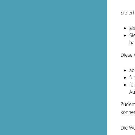
Sie er
al
Si
ha
Diese 
ab
fü
fü
Au
Zudem 
können
Die Wo