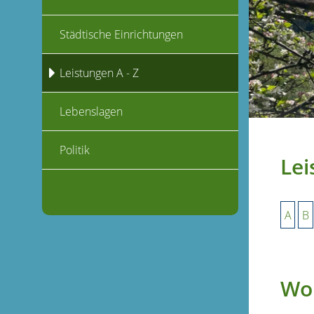
Städtische Einrichtungen
Leistungen A - Z
Lebenslagen
Politik
Lei
A
B
Woh