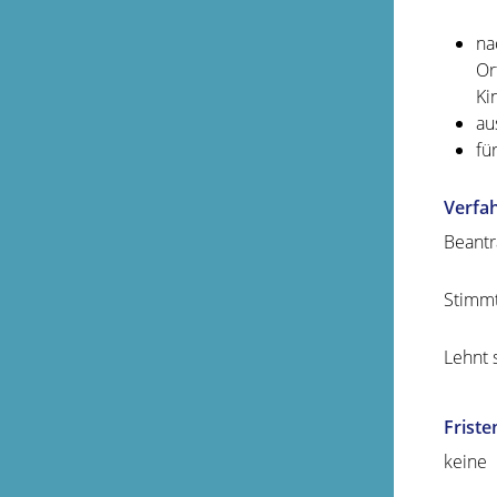
na
Or
Ki
au
fü
Verfa
Beantr
Stimmt
Lehnt 
Friste
keine