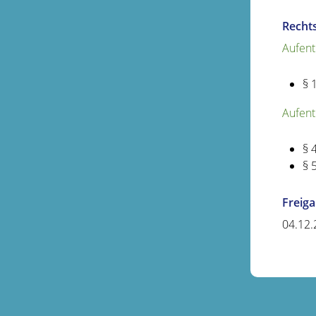
Recht
Aufent
§ 
Aufent
§ 
§ 
Freig
04.12.