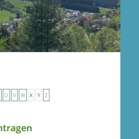
U
V
W
X
Y
Z
ntragen