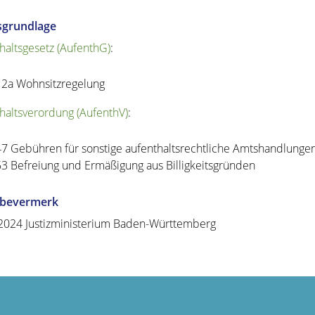
sgrundlage
haltsgesetz (AufenthG)
:
12a Wohnsitzregelung
haltsverordung (AufenthV)
:
47 Gebühren für sonstige aufenthaltsrechtliche Amtshandlunge
53 Befreiung und Ermäßigung aus Billigkeitsgründen
abevermerk
2024 Justizministerium Baden-Württemberg