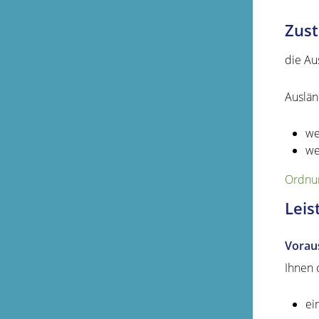
Zust
die Au
Auslän
we
we
Ordnun
Leis
Vorau
Ihnen 
ei