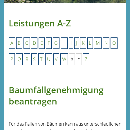
Leistungen A-Z
A
B
C
D
E
F
G
H
I
J
K
L
M
N
O
P
Q
R
S
T
U
V
W
X
Y
Z
Baumfällgenehmigung
beantragen
Für das Fällen von Bäumen kann aus unterschiedlichen