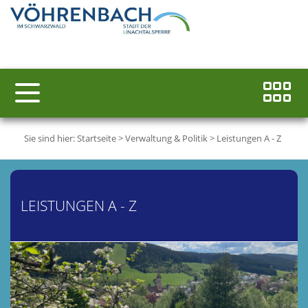
Sie sind hier:
Startseite
>
Verwaltung & Politik
>
Leistungen A - Z
LEISTUNGEN A - Z