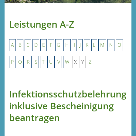
Leistungen A-Z
A
B
C
D
E
F
G
H
I
J
K
L
M
N
O
P
Q
R
S
T
U
V
W
X
Y
Z
Infektionsschutzbelehrung
inklusive Bescheinigung
beantragen