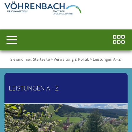
Sie sind hier:
Startseite
>
Verwaltung & Politik
>
Leistungen A - Z
LEISTUNGEN A - Z